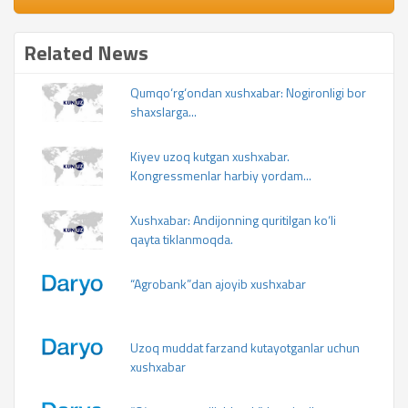
Related News
Qumqo‘rg‘ondan xushxabar: Nogironligi bor
shaxslarga...
Kiyev uzoq kutgan xushxabar.
Kongressmenlar harbiy yordam...
Xushxabar: Andijonning quritilgan ko‘li
qayta tiklanmoqda.
“Agrobank”dan ajoyib xushxabar
Uzoq muddat farzand kutayotganlar uchun
xushxabar