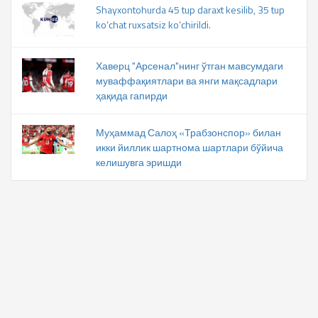
Shayxontohurda 45 tup daraxt kesilib, 35 tup
ko‘chat ruxsatsiz ko‘chirildi.
Хаверц "Арсенал"нинг ўтган мавсумдаги
муваффақиятлари ва янги мақсадлари
ҳақида гапирди
Муҳаммад Салоҳ «Трабзонспор» билан
икки йиллик шартнома шартлари бўйича
келишувга эришди