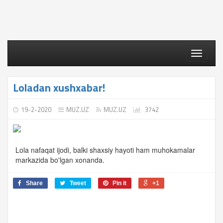
Toggle
navigati
Loladan xushxabar!
19-2-2020
MUZ.UZ
MUZ.UZ
3742
Lola nafaqat ijodi, balki shaxsiy hayoti ham muhokamalar
markazida bo'lgan xonanda.
Share
Tweet
Pin it
+1