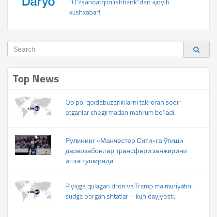
“O‘zsanoatqurilishbank”dan ajoyib
xushxabar!
Top News
Qo‘pol qoidabuzarliklarni takroran sodir
etganlar chegirmadan mahrum bo‘ladi.
Рулининг «Манчестер Сити»га ўтиши
дарвозабонлар трансфери занжирини
ишга туширади
Plyajga qulagan dron va Tramp ma’muriyatini
sudga bergan shtatlar – kun dayjyesti.