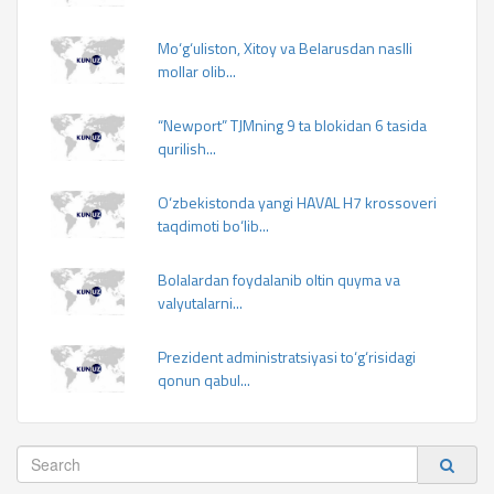
Mo‘g‘uliston, Xitoy va Belarusdan naslli
mollar olib...
“Newport” TJMning 9 ta blokidan 6 tasida
qurilish...
O‘zbekistonda yangi HAVAL H7 krossoveri
taqdimoti bo‘lib...
Bolalardan foydalanib oltin quyma va
valyutalarni...
Prezident administratsiyasi to‘g‘risidagi
qonun qabul...