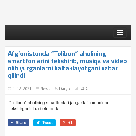
Toggle
navigati
Afg‘onistonda “Tolibon” aholining
smartfonlarini tekshirib, musiqa va video
olib yurganlarni kaltaklayotgani xabar
qilindi
1-12-2021
News
Daryo
484
“Tolibon” aholining smartfonlari jangarilar tomonidan
tekshirganini rad etmoqda
Share
Tweet
+1