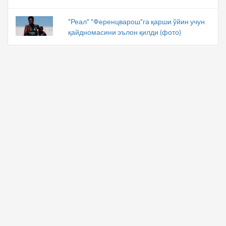
"Реал" "Ференцварош"га қарши ўйин учун
қайдномасини эълон қилди (фото)