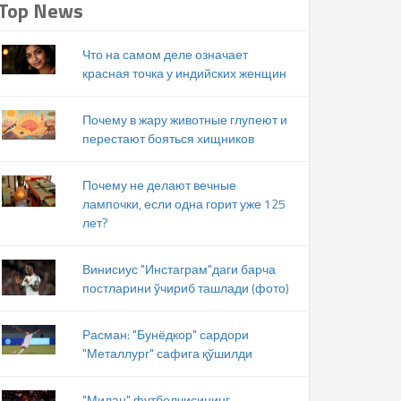
Top News
Что на самом деле означает
красная точка у индийских женщин
Почему в жару животные глупеют и
перестают бояться хищников
Почему не делают вечные
лампочки, если одна горит уже 125
лет?
Винисиус "Инстаграм"даги барча
постларини ўчириб ташлади (фото)
Расман: "Бунёдкор" сардори
"Металлург" сафига қўшилди
"Милан" футболчисининг