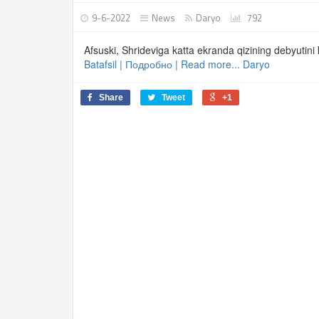
9-6-2022
News
Daryo
792
Afsuski, Shrideviga katta ekranda qizining debyutini 
Batafsil | Подробно | Read more... Daryo
Share
Tweet
+1