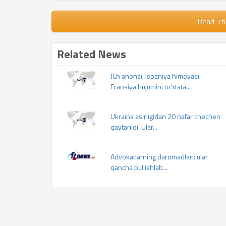
Read Th
Related News
JCh anonsi. Ispaniya himoyasi
Fransiya hujumini to‘xtata...
Ukraina asirligidan 20 nafar chechen
qaytarildi. Ular...
Advokatlarning daromadlari: ular
qancha pul ishlab...