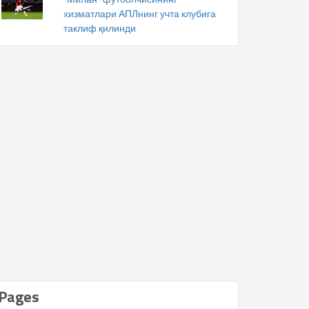
хизматлари АПЛнинг учта клубига
таклиф қилинди
Pages