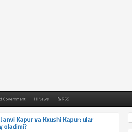
d Government
Hi News
RSS
i Janvi Kapur va Kxushi Kapur: ular
y oladimi?