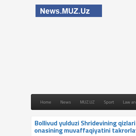
Home
News
MUZ.UZ
Sport
Law an
Bollivud yulduzi Shridevining qizlar
onasining muvaffaqiyatini takrorla