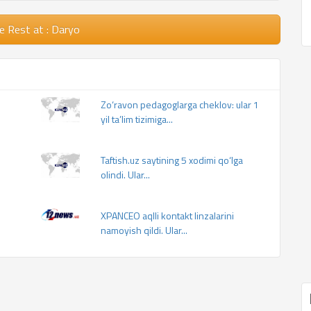
e Rest
at : Daryo
Zo‘ravon pedagoglarga cheklov: ular 1
yil ta’lim tizimiga...
Taftish.uz saytining 5 xodimi qo‘lga
olindi. Ular...
XPANCEO aqlli kontakt linzalarini
namoyish qildi. Ular...