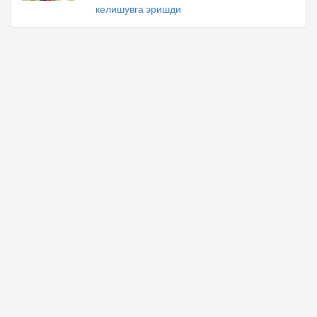
келишувга эришди