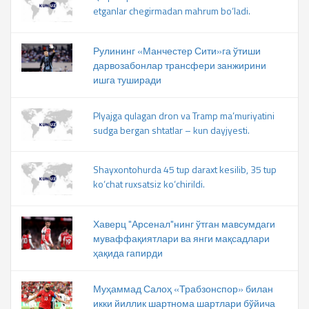
etganlar chegirmadan mahrum bo‘ladi.
Рулининг «Манчестер Сити»га ўтиши
дарвозабонлар трансфери занжирини
ишга туширади
Plyajga qulagan dron va Tramp ma’muriyatini
sudga bergan shtatlar – kun dayjyesti.
Shayxontohurda 45 tup daraxt kesilib, 35 tup
ko‘chat ruxsatsiz ko‘chirildi.
Хаверц "Арсенал"нинг ўтган мавсумдаги
муваффақиятлари ва янги мақсадлари
ҳақида гапирди
Муҳаммад Салоҳ «Трабзонспор» билан
икки йиллик шартнома шартлари бўйича