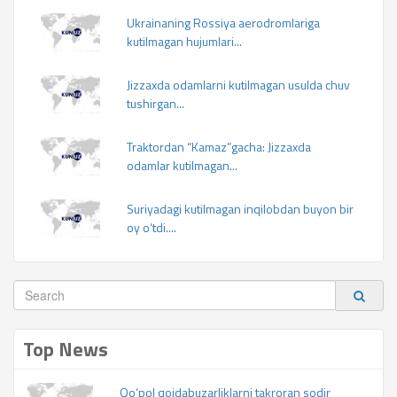
Ukrainaning Rossiya aerodromlariga
kutilmagan hujumlari...
Jizzaxda odamlarni kutilmagan usulda chuv
tushirgan...
Traktordan “Kamaz”gacha: Jizzaxda
odamlar kutilmagan...
Suriyadagi kutilmagan inqilobdan buyon bir
oy o‘tdi....
Top News
Qo‘pol qoidabuzarliklarni takroran sodir