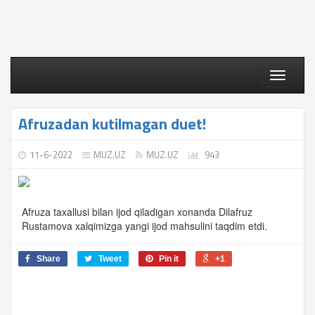
Toggle
navigati
Afruzadan kutilmagan duet!
11-6-2022
MUZ.UZ
MUZ.UZ
943
Afruza taxallusi bilan ijod qiladigan xonanda Dilafruz
Rustamova xalqimizga yangi ijod mahsulini taqdim etdi.
Share
Tweet
Pin it
+1