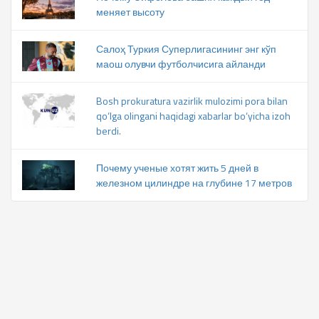
меняет высоту
Салоҳ Туркия Суперлигасининг энг кўп
маош олувчи футболчисига айланди
Bosh prokuratura vazirlik mulozimi pora bilan
qo‘lga olingani haqidagi xabarlar bo‘yicha izoh
berdi.
Почему ученые хотят жить 5 дней в
железном цилиндре на глубине 17 метров