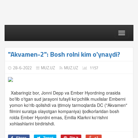
Toggle
navigati
"Akvamen-2": Bosh rolni kim o'ynaydi?
28-6-2022
MUZ.UZ
MUZ.UZ
1157
Xabaringiz bor, Jonni Depp va Ember Hyordning orasida
bo'lib o'tgan sud jarayoni tufayli ko'pchilik muxlislar Emberni
yomon ko'rib qolishdi va ijtimoiy tarmoqlarda DC ("Akvamen"
filmini suratga olayotgan kompaniya) ijodkorlaridan bosh
rolda Ember Hyordni emas, Emilia Klarkni ko'rishni
xohlashlarini birdirishdi.