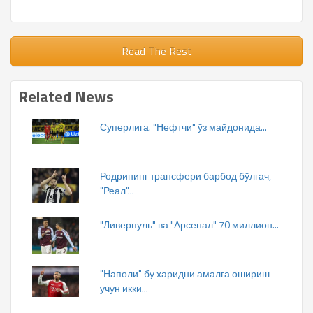
Read The Rest
Related News
Суперлига. "Нефтчи" ўз майдонида...
Родрининг трансфери барбод бўлгач,
"Реал"...
"Ливерпуль" ва "Арсенал" 70 миллион...
"Наполи" бу харидни амалга ошириш
учун икки...