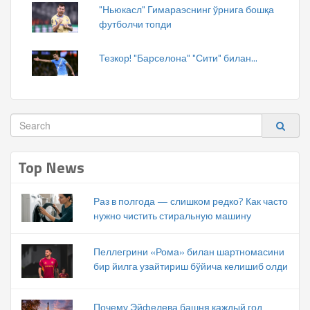
"Ньюкасл" Гимараэснинг ўрнига бошқа
футболчи топди
Тезкор! "Барселона" "Сити" билан...
Top News
Раз в полгода — слишком редко? Как часто
нужно чистить стиральную машину
Пеллегрини «Рома» билан шартномасини
бир йилга узайтириш бўйича келишиб олди
Почему Эйфелева башня каждый год