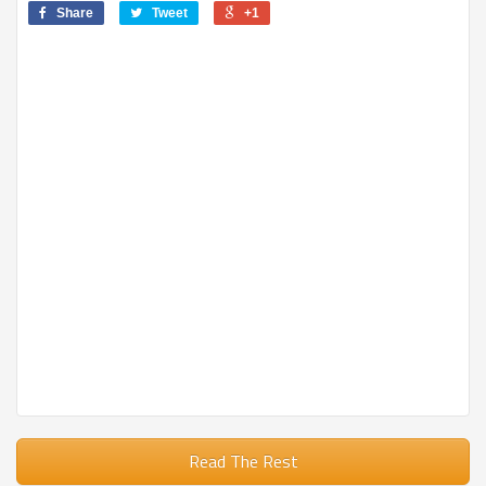
Share
Tweet
+1
Read The Rest