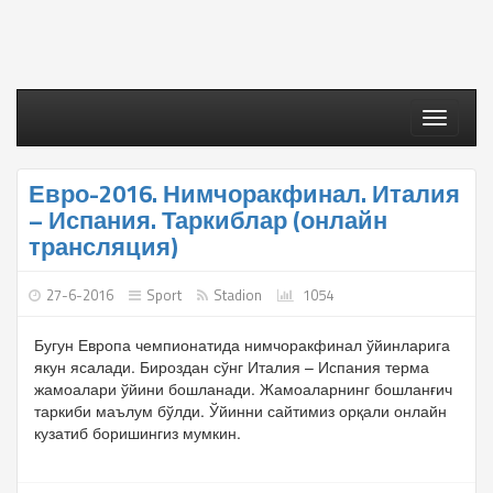
Toggle
navigati
Евро-2016. Нимчоракфинал. Италия
– Испания. Таркиблар (онлайн
трансляция)
27-6-2016
Sport
Stadion
1054
Бугун Европа чемпионатида нимчоракфинал ўйинларига
якун ясалади. Бироздан сўнг Италия – Испания терма
жамоалари ўйини бошланади. Жамоаларнинг бошланғич
таркиби маълум бўлди. Ўйинни сайтимиз орқали онлайн
кузатиб боришингиз мумкин.