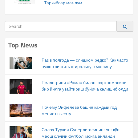
Таркиблар маълум
Top News
Раз в полгода — слишком редко? Как часто
нужно чистить стиральную машину
Пеллегрини «Рома» билан шартномасини
бир йилга узайтириш бўйича келишиб олди
Почему Эйфелева башня каждый год
меняет высоту
Салоҳ Туркия Суперлигасининг энг кўп
маош олувчи футболчисига айланди