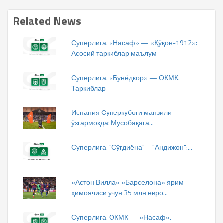
Related News
Суперлига. «Насаф» — «Қўқон-1912»:
Асосий таркиблар маълум
Суперлига. «Бунёдкор» — ОКМК.
Таркиблар
Испания Суперкубоги манзили
ўзгармоқда: Мусобақага...
Суперлига. "Сўғдиёна" – "Андижон":...
«Астон Вилла» «Барселона» ярим
ҳимоячиси учун 35 млн евро...
Суперлига. ОКМК — «Насаф».