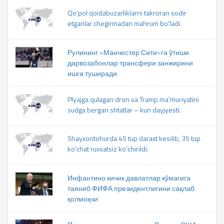
Qo‘pol qoidabuzarliklarni takroran sodir
etganlar chegirmadan mahrum bo‘ladi.
Рулининг «Манчестер Сити»га ўтиши
дарвозабонлар трансфери занжирини
ишга туширади
Plyajga qulagan dron va Tramp ma’muriyatini
sudga bergan shtatlar – kun dayjyesti.
Shayxontohurda 45 tup daraxt kesilib, 35 tup
ko‘chat ruxsatsiz ko‘chirildi.
Инфантино кичик давлатлар кўмагига
таяниб ФИФА президентлигини сақлаб
қолмоқчи