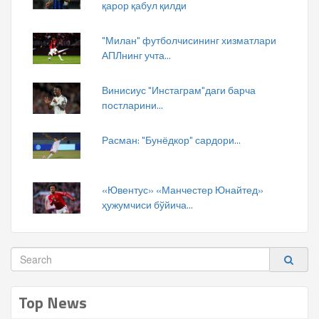
қарор қабул қилди
"Милан" футболчисининг хизматлари
АПЛнинг учта...
Винисиус "Инстаграм"даги барча
постларини...
Расман: "Бунёдкор" сардори...
«Ювентус» «Манчестер Юнайтед»
ҳужумчиси бўйича...
Top News