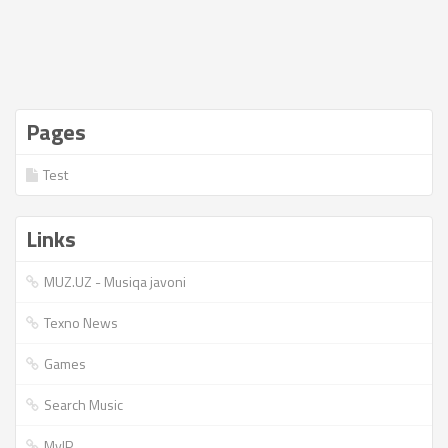
Pages
Test
Links
MUZ.UZ - Musiqa javoni
Texno News
Games
Search Music
MyIP