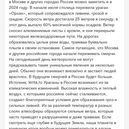
в Москве и других городах России можно заметить и в
2024 году. В начале июля столица пережила ураган
«Орхан», который сопровождался ливнем, грозой и
градом. Скорость ветра достигала 25 метров в секунду, в
этот день выпало 60% месячной нормы осадков. Ветер
сносил алюминиевые листы с кровли, и они перекрыли
некоторые железнодорожные пути. На дорогах
образовались целые реки воды, трамваи буквально
плыли к своим остановкам. Самое пугающее, что Москва
и другие российские города начали переживать смерчи.
На сегодняшний день метеорологи не могут
предсказывать такие уникальные явления за несколько
дней. Обычно они возникают внезапно и застают людей
врасплох. В будущем смерчей в России будет больше.
Источник: lenta.ru Ураганы в России возникают из-за
климатических изменений. Высокая влажность и теплый
воздух, с которыми россияне сейчас сталкиваются,
создают благоприятные условия для образования гроз и
сильных ливней. Из-за различий температур в разных
слоях атмосферы образуются сильные ветра, которые
часто приводят к разрушениям и даже травмам. Если
смотреть еще глубже в будущее Земли, наша планета в
конечном итоге вообще может превратиться в адское