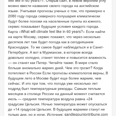
feel like in 60 years?». Открыв сайт, в левом верхнем углу
можно ввести название своего города на английском
языке. Учитывая прогнозы ученых о том, что примерно к
2080 году города северного полушария климатически
будут более похожи на населенные пункты из южного,
сервис показывает будущие условия каждого города.
Карта «What will climate feel like in 60 years?» Если найти
на карте Москву, сервис покажет, что через несколько
десятков лет там будет погода как в сегодняшнем
Краснодаре. То же самое будет наблюдаться и в Санкт-
Петербурге. А вот в Мурманске, в котором всегда
довольно холодно, станет теплее и повысится влажность
— он станет как Питер. Читайте также: В мире стало
больше аномально жарких дней. Чем это грозит? Когда
потеплеет в России Если прогнозы климатологов верны, В
будущем лето в Москве будет еще более жарким, чем
сейчас. И это при том, что погода уже несколько лет
подряд бьет температурные рекорды. Самым теплым
месяцем в столице России на данный момент считается
июль — средняя температура воздуха равна +24
градусам Цельсия. Ночью температура может опускаться
до +14 градусов Цельсия. В будущем жаркими станут не
только дни, но и ночи. Источник: sandiegouniontribune.com