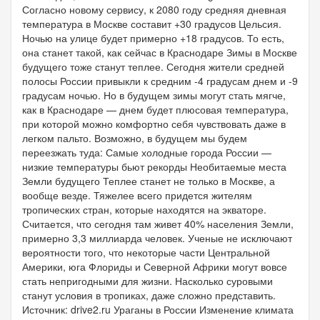
Согласно новому сервису, к 2080 году средняя дневная
температура в Москве составит +30 градусов Цельсия.
Ночью на улице будет примерно +18 градусов. То есть,
она станет такой, как сейчас в Краснодаре Зимы в Москве
будущего тоже станут теплее. Сегодня жители средней
полосы России привыкли к средним -4 градусам днем и -9
градусам ночью. Но в будущем зимы могут стать мягче,
как в Краснодаре — днем будет плюсовая температура,
при которой можно комфортно себя чувствовать даже в
легком пальто. Возможно, в будущем мы будем
переезжать туда: Самые холодные города России —
низкие температуры бьют рекорды Необитаемые места
Земли будущего Теплее станет не только в Москве, а
вообще везде. Тяжелее всего придется жителям
тропических стран, которые находятся на экваторе.
Считается, что сегодня там живет 40% населения Земли,
примерно 3,3 миллиарда человек. Ученые не исключают
вероятности того, что некоторые части Центральной
Америки, юга Флориды и Северной Африки могут вовсе
стать непригодными для жизни. Насколько суровыми
станут условия в тропиках, даже сложно представить.
Источник: drive2.ru Ураганы в России Изменение климата