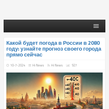
Toggle
navigati
Какой будет погода в России в 2080
году: узнайте прогноз своего города
прямо сейчас
10-7-2024
Hi News
Hi News
927