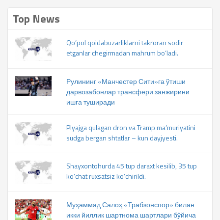
Top News
Qo‘pol qoidabuzarliklarni takroran sodir
etganlar chegirmadan mahrum bo‘ladi.
Рулининг «Манчестер Сити»га ўтиши
дарвозабонлар трансфери занжирини
ишга туширади
Plyajga qulagan dron va Tramp ma’muriyatini
sudga bergan shtatlar – kun dayjyesti.
Shayxontohurda 45 tup daraxt kesilib, 35 tup
ko‘chat ruxsatsiz ko‘chirildi.
Муҳаммад Салоҳ «Трабзонспор» билан
икки йиллик шартнома шартлари бўйича