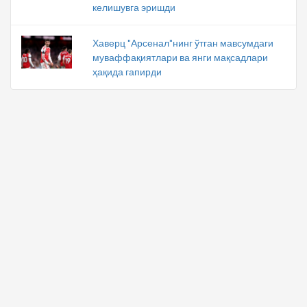
келишувга эришди
Хаверц "Арсенал"нинг ўтган мавсумдаги
муваффақиятлари ва янги мақсадлари
ҳақида гапирди