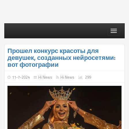
Toggle
navigati
Прошел конкурс красоты для
девушек, созданных нейросетями:
вот фотографии
11-7-2024
Hi News
Hi News
299