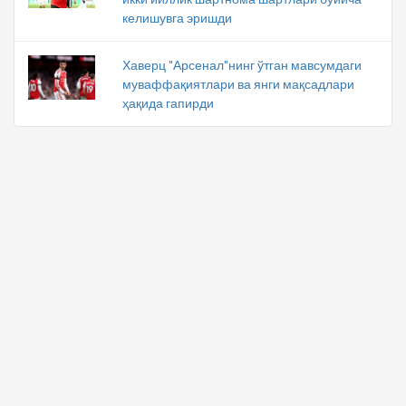
келишувга эришди
Хаверц "Арсенал"нинг ўтган мавсумдаги
муваффақиятлари ва янги мақсадлари
ҳақида гапирди