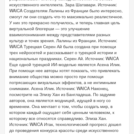
искусственного интеллекта. Зара Шатавари. Источник:
WAICA Создателям Лалины из Франции было интересно,
смогут ли они создать что-то максимально реалистичное.
У них это прекрасно получилось, и теперь главная цель
виртуальной блогерши — это улучшение
взаимопонимания между представителями разных
культур и точек зрения. Лалины из Франции. Источник:
WAICA Турецкая Серен Ай была создана при помощи
трех нейросетей и рассказывает о турецкой истории и
национальных праздниках. Серен Ай. Источник: WAICA
Еще одной турецкой ИИ-моделью является Асена Илик.
При помощи нее авторы хотят показать, что привлекать
внимание общества можно просто при помощи
потрясающих визуальных эффектов, а не интимными
снимками. Асена Илик. Источник: WAICA Наконец,
посмотрите на Элизу Хан из Бангладеша. По задумке
авторов, она является модницей, идущей в ногу со
временем. Она мечтает о том, чтобы создать мир, в
котором каждый ощущает себя ценным человеком, к
которому все относятся справедливо. Элиза Хан.
Источник: WAICA Итак, технологический прогресс дошел
до проведения конкурса красоты среди искусственного