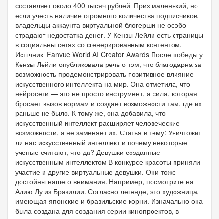
составляет около 400 тысяч рублей. Приз маленький, но
если учесть наличие огромного количества подписчиков,
владельцы аккаунта виртуальной блогерши не особо
страдают недостатка денег. У Кензы Лейли есть страницы
в социальны сетях со сгенерированным контентом.
Истгчник: Fanvue World AI Creator Awards После победы у
Кензы Лейли опубликовала речь о том, что благодарна за
возможность продемонстрировать позитивное влияние
искусственного интеллекта на мир. Она отметила, что
нейросети — это не просто инструмент, а сила, которая
бросает вызов нормам и создает возможности там, где их
раньше не было. К тому же, она добавила, что
искусственный интеллект расширяет человеческие
возможности, а не заменяет их. Статья в тему: Уничтожит
ли нас искусственный интеллект и почему некоторые
ученые считают, что да? Девушки созданные
искусственным интеллектом В конкурсе красоты приняли
участие и другие виртуальные девушки. Они тоже
достойны нашего внимания. Например, посмотрите на
Алию Лу из Бразилии. Согласно легенде, это художница,
имеющая японские и бразильские корни. Изначально она
была создана для создания серии кинопроектов, в