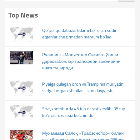
Top News
Qo‘pol qoidabuzarliklarni takroran sodir
etganlar chegirmadan mahrum bo‘ladi.
Рулининг «Манчестер Сити»га ўтиши
дарвозабонлар трансфери занжирини
ишга туширади
Plyajga qulagan dron va Tramp ma’muriyatini
sudga bergan shtatlar – kun dayjyesti.
Shayxontohurda 45 tup daraxt kesilib, 35 tup
ko‘chat ruxsatsiz ko‘chirildi.
Муҳаммад Салоҳ «Трабзонспор» билан
икки йиллик шартнома шартлари бўйича