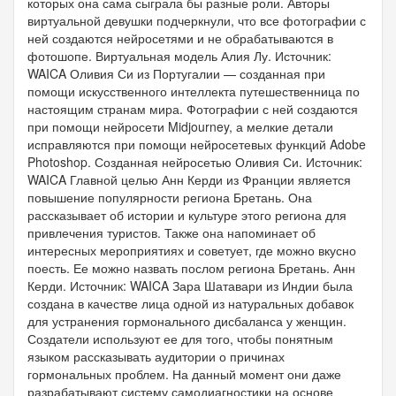
которых она сама сыграла бы разные роли. Авторы
виртуальной девушки подчеркнули, что все фотографии с
ней создаются нейросетями и не обрабатываются в
фотошопе. Виртуальная модель Алия Лу. Источник:
WAICA Оливия Си из Португалии — созданная при
помощи искусственного интеллекта путешественница по
настоящим странам мира. Фотографии с ней создаются
при помощи нейросети Midjourney, а мелкие детали
исправляются при помощи нейросетевых функций Adobe
Photoshop. Созданная нейросетью Оливия Си. Источник:
WAICA Главной целью Анн Керди из Франции является
повышение популярности региона Бретань. Она
рассказывает об истории и культуре этого региона для
привлечения туристов. Также она напоминает об
интересных мероприятиях и советует, где можно вкусно
поесть. Ее можно назвать послом региона Бретань. Анн
Керди. Источник: WAICA Зара Шатавари из Индии была
создана в качестве лица одной из натуральных добавок
для устранения гормонального дисбаланса у женщин.
Создатели используют ее для того, чтобы понятным
языком рассказывать аудитории о причинах
гормональных проблем. На данный момент они даже
разрабатывают систему самодиагностики на основе