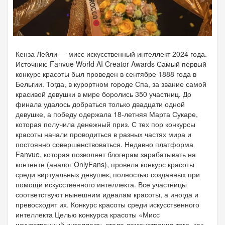
Кенза Лейли — мисс искусственный интеллект 2024 года.
Источник: Fanvue World AI Creator Awards Самый первый
конкурс красоты был проведен в сентябре 1888 года в
Бельгии. Тогда, в курортном городе Спа, за звание самой
красивой девушки в мире боролись 350 участниц. До
финала удалось добраться только двадцати одной
девушке, а победу одержала 18-летняя Марта Сукаре,
которая получила денежный приз. С тех пор конкурсы
красоты начали проводиться в разных частях мира и
постоянно совершенствоваться. Недавно платформа
Fanvue, которая позволяет блогерам зарабатывать на
контенте (аналог OnlyFans), провела конкурс красоты
среди виртуальных девушек, полностью созданных при
помощи искусственного интеллекта. Все участницы
соответствуют нынешним идеалам красоты, а иногда и
превосходят их. Конкурс красоты среди искусственного
интеллекта Целью конкурса красоты «Мисс
искусственный интеллект» стала демонстрация того, как