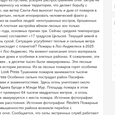
переносу на новые территории, что делает борьбу с
, как ветер Санта-Ана выносит пыль и дым от пожаров в
ретьих, нельзя игнорировать человеческий факто р.
из-за ошибок людей: непотушенных костров, брошенных
А плотная застройка вблизи лесных зон только
5 года, основных причин три. Сейчас средняя температура
ии) составляет +17 градусов Цельсия. Текущей зимой в
нь сухой. Ситуацию усугубляют теплые и сильные ветра
роисходит с планетой? Пожары в Лос-Анджелесе в 2025
ает Лос-Анджелес. На момент написания этого материала
лые дома и особняки в элитных районах. К сожалению, эти
ек , а десятки тысяч были эвакуированы. Эти лесные
 истории региона. Из-за лесных пожаров горят особняки
al Look Press Тушением пожаров занимаются тысячи
Press Особенно сильно пострадал район Пасифик-
ми и знаменитостями. Здесь огонь уничтожил около
 Адама Броди и Мэнди Мур. Площадь пожара в этом
ет примерно 64 тысячи квадратных метров , и огонь
 эвакуируется с места пожара. Источник фотографии:
ьшие расстояния. Источник фотографии: Reuters Пожарные
озвышенностях района возникли перебои с
е огня. Сообщается, что силы экстренных служб работают