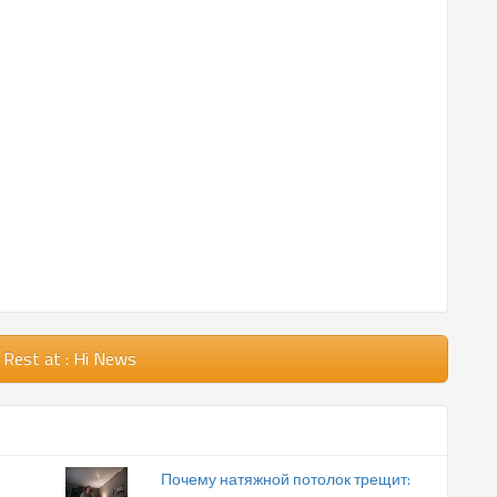
 Rest
at : Hi News
Почему натяжной потолок трещит: