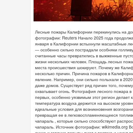
Лесные пожары Калифорнии перекинулись на дом
фотографии: Reuters Начало 2025 года продолж
января в Калифорнии вспыхнули масштабные ле
— особенно сильно пострадали особняки голлив
считанные часы превратились в выжженные пусто
жизни нескольких человек. Площадь лесных пож
места происшествия шокируют. Почему же Калифо
несколько причин. Причина пожаров в Калифорн
явление. Например, они сильно полыхали в 2020 
даже домов. Существует ряд причин того, почем
охватывает огонь. Фотография лесного пожара в К
первых, особенно уязвимым этот регион делает к
температура воздуха держится на высоком уровн
идеальные условия для возникновения возгораний
превращая ее в легковоспламеняющееся топливо
чапараль , которые сильно способствуют распро
чапараль. Источник фотографии: wikimedia.org В
сухие и горячие порывы дуют с востока и несут в