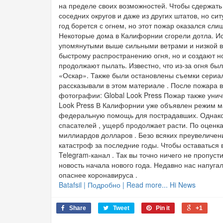
на пределе своих возможностей. Чтобы сдержат
соседних округов и даже из других штатов, но с
год борется с огнем, но этот пожар оказался сл
Некоторые дома в Калифорнии сгорели дотла. И
упомянутыми выше сильными ветрами и низкой в
быстрому распространению огня, но и создают н
продолжают пылать. Известно, что из-за огня б
«Оскар». Также были остановлены съемки сериал
рассказывали в этом материале . После пожара 
фотографии: Global Look Press Пожар также уни
Look Press В Калифорнии уже объявлен режим ма
федеральную помощь для пострадавших. Однако,
спасателей , ущерб продолжает расти. По оценка
миллиардов долларов . Безо всяких преувеличен
катастроф за последние годы. Чтобы оставаться в
Telegram-канал . Так вы точно ничего не пропуст
новость начала нового года. Недавно нас напугал
опаснее коронавируса .
Batafsil | Подробно | Read more... Hi News
Share
Tweet
Pin it
+1