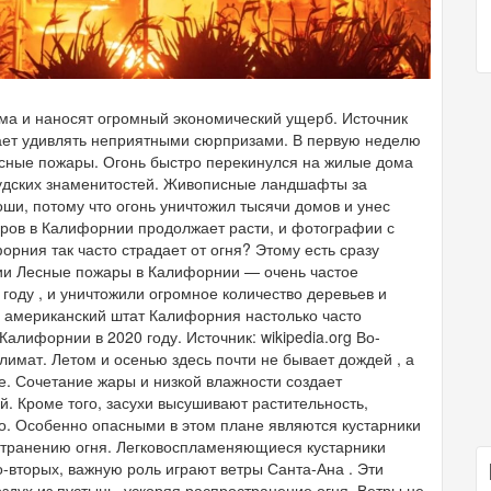
а и наносят огромный экономический ущерб. Источник
ает удивлять неприятными сюрпризами. В первую неделю
сные пожары. Огонь быстро перекинулся на жилые дома
удских знаменитостей. Живописные ландшафты за
ши, потому что огонь уничтожил тысячи домов и унес
аров в Калифорнии продолжает расти, и фотографии с
рния так часто страдает от огня? Этому есть сразу
ии Лесные пожары в Калифорнии — очень частое
году , и уничтожили огромное количество деревьев и
у американский штат Калифорния настолько часто
алифорнии в 2020 году. Источник: wikipedia.org Во-
лимат. Летом и осенью здесь почти не бывает дождей , а
е. Сочетание жары и низкой влажности создает
. Кроме того, засухи высушивают растительность,
. Особенно опасными в этом плане являются кустарники
странению огня. Легковоспламеняющиеся кустарники
о-вторых, важную роль играют ветры Санта-Ана . Эти
оздух из пустынь, ускоряя распространение огня. Ветры не