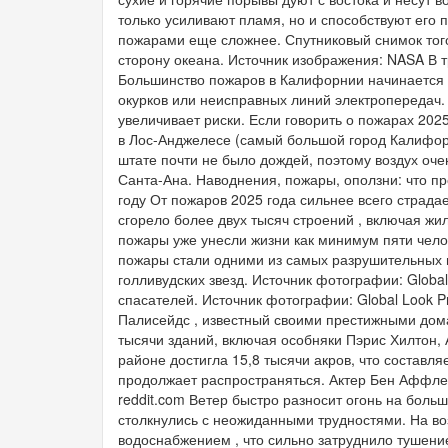
только усиливают пламя, но и способствуют его 
пожарами еще сложнее. Спутниковый снимок того
сторону океана. Источник изображения: NASA В т
Большинство пожаров в Калифорнии начинается 
окурков или неисправных линий электропередач. 
увеличивает риски. Если говорить о пожарах 202
в Лос-Анджелесе (самый большой город Калифорн
штате почти не было дождей, поэтому воздух оче
Санта-Ана. Наводнения, пожары, оползни: что п
году От пожаров 2025 года сильнее всего страд
сгорело более двух тысяч строений , включая жи
пожары уже унесли жизни как минимум пяти челов
пожары стали одними из самых разрушительных в
голливудских звезд. Источник фотографии: Glob
спасателей. Источник фотографии: Global Look 
Палисейдс , известный своими престижными дома
тысячи зданий, включая особняки Пэрис Хилтон,
районе достигла 15,8 тысячи акров, что составля
продолжает распространяться. Актер Бен Аффлек
reddit.com Ветер быстро разносит огонь на бол
столкнулись с неожиданными трудностями. На в
водоснабжением , что сильно затруднило тушени