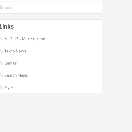
Test
Links
MUZ.UZ - Musiqa javoni
Texno News
Games
Search Music
MyIP