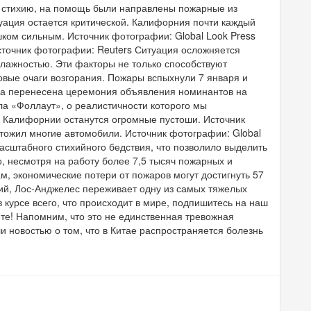
ь стихию, на помощь были направлены пожарные из
итуация остается критической. Калифорния почти каждый
ишком сильным. Источник фотографии: Global Look Press
сточник фотографии: Reuters Ситуация осложняется
лажностью. Эти факторы не только способствуют
овые очаги возгорания. Пожары вспыхнули 7 января и
ыла перенесена церемония объявления номинантов на
а «Фоллаут», о реалистичности которого мы
в Калифорнии останутся огромные пустоши. Источник
чтожил многие автомобили. Источник фотографии: Global
сштабного стихийного бедствия, что позволило выделить
 несмотря на работу более 7,5 тысяч пожарных и
м, экономические потери от пожаров могут достигнуть 57
ий, Лос-Анджелес переживает одну из самых тяжелых
 курсе всего, что происходит в мире, подпишитесь на наш
ите! Напомним, что это не единственная тревожная
и новостью о том, что в Китае распространяется болезнь