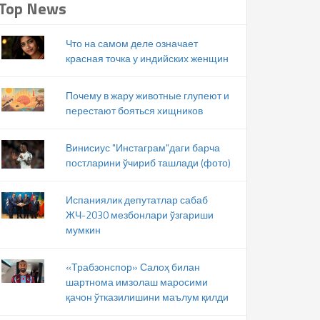
Top News
Что на самом деле означает
красная точка у индийских женщин
Почему в жару животные глупеют и
перестают бояться хищников
Винисиус "Инстаграм"даги барча
постларини ўчириб ташлади (фото)
Испаниялик депутатлар сабаб
ЖЧ-2030 мезбонлари ўзгариши
мумкин
«Трабзонспор» Салоҳ билан
шартнома имзолаш маросими
қачон ўтказилишини маълум қилди