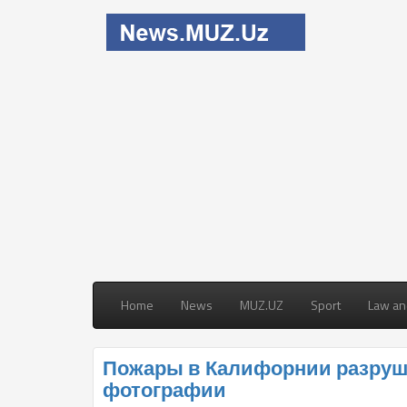
Home
News
MUZ.UZ
Sport
Law an
Пожары в Калифорнии разруш
фотографии