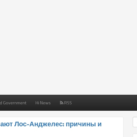
d Government
Hi News
RSS
ают Лос-Анджелес: причины и