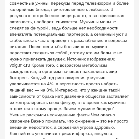
совместные ужины, перекусы перед телевизором и более
калорийные блюда, приготовленные с любовью. В
результате потребление пищи растет, а вот физическая
активность, наоборот, снижается. Мужчины меньше
следят за фигурой , ведь больше нет необходимости
впечатлять потенциальных партнеров, а семейный уют и
стабильность часто приводят к расслаблению в вопросах
питания. После женитьбы большинство мужчин
перестают следить за собой, потому что им больше не
нужно привлекать девушек. Источник изображения:
volg.mk.ru Кроме того, с возрастом метаболизм
замедляется, и организм начинает накапливать жир
быстрее . Каждый год риск ожирения у мужчин
увеличивается на 4%, а вероятность просто набрать
лишний вес — на 3%. Интересно, что у женщин такой
зависимости от брака нет: давление общества заставляет
их контролировать свою фигуру, в то время как мужчины
относятся к этому проще. Зачем мужчине борода?
Ученые раскрыли неожиданные факты Чем опасно
ожирение Важно понимать, что ожирение – это не просто
внешний недостаток, а серьезная угроза здоровью.
Лишний вес увеличивает риск инфаркта, инсульта,