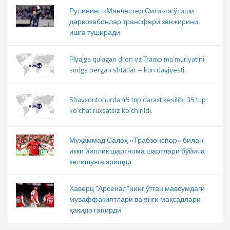
Рулининг «Манчестер Сити»га ўтиши
дарвозабонлар трансфери занжирини
ишга туширади
Plyajga qulagan dron va Tramp ma’muriyatini
sudga bergan shtatlar – kun dayjyesti.
Shayxontohurda 45 tup daraxt kesilib, 35 tup
ko‘chat ruxsatsiz ko‘chirildi.
Муҳаммад Салоҳ «Трабзонспор» билан
икки йиллик шартнома шартлари бўйича
келишувга эришди
Хаверц "Арсенал"нинг ўтган мавсумдаги
муваффақиятлари ва янги мақсадлари
ҳақида гапирди