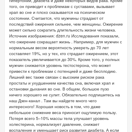
гипертонии, диабета и даже некоторых видов рака. Кроме
того, он приводит к проблемам с суставами, вызывает
храп во сне и плохо сказывается на психическом
состоянии. Считается, что мужчины страдают от
последствий ожирения сильнее, чем женщины. Ожирение
может сильно сократить длительность жизни человека.
Источник изображения: dzen.ru Исследования показали,
что ожирение сокращает жизнь . Например, для мужчин с
нормальным весом вероятность умереть до 70 лет
составляет 19%, но у тех, кто страдает ожирением, этот
показатель увеличивается до 30%. Кроме того, у полных
мужчин снижается уровень тестостерона, что может
привести к проблемам с потенцией и даже бесплодию.
Лишний вес также связан с высоким риском рака
простаты и ухудшением качества сна, включая храп и
остановки дыхания во сне. В общем, большое пузо
ничего хорошего не сулит. Обязательно подпишитесь на
наш Дзен-канал . Там вы найдете много чего
интересного! Хорошая новость в том, что даже
небольшое снижение веса приносит ощутимую пользу.
Потеря всего 5–10% массы тела улучшает уровень
холестерина, нормализует давление, снижает
воспаление и уменьшает риск развития диабета. А если