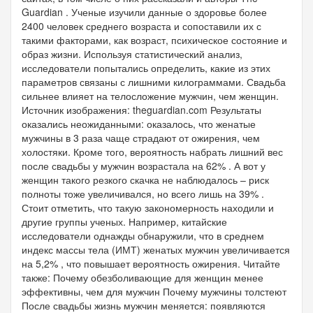
Guardian . Ученые изучили данные о здоровье более
2400 человек среднего возраста и сопоставили их с
такими факторами, как возраст, психическое состояние и
образ жизни. Используя статистический анализ,
исследователи попытались определить, какие из этих
параметров связаны с лишними килограммами. Свадьба
сильнее влияет на телосложение мужчин, чем женщин.
Источник изображения: theguardian.com Результаты
оказались неожиданными: оказалось, что женатые
мужчины в 3 раза чаще страдают от ожирения, чем
холостяки. Кроме того, вероятность набрать лишний вес
после свадьбы у мужчин возрастала на 62% . А вот у
женщин такого резкого скачка не наблюдалось – риск
полноты тоже увеличивался, но всего лишь на 39% .
Стоит отметить, что такую закономерность находили и
другие группы ученых. Например, китайские
исследователи однажды обнаружили, что в среднем
индекс массы тела (ИМТ) женатых мужчин увеличивается
на 5,2% , что повышает вероятность ожирения. Читайте
также: Почему обезболивающие для женщин менее
эффективны, чем для мужчин Почему мужчины толстеют
После свадьбы жизнь мужчин меняется: появляются