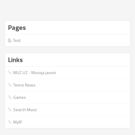
Pages
Test
Links
MUZ.UZ - Musiqa javoni
Texno News
Games
Search Music
MyIP