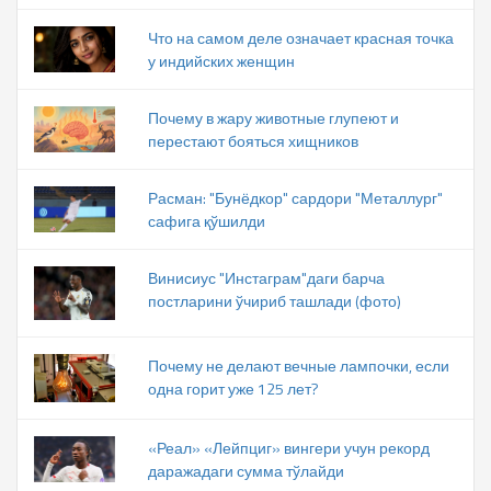
Что на самом деле означает красная точка
у индийских женщин
Почему в жару животные глупеют и
перестают бояться хищников
Расман: "Бунёдкор" сардори "Металлург"
сафига қўшилди
Винисиус "Инстаграм"даги барча
постларини ўчириб ташлади (фото)
Почему не делают вечные лампочки, если
одна горит уже 125 лет?
«Реал» «Лейпциг» вингери учун рекорд
даражадаги сумма тўлайди