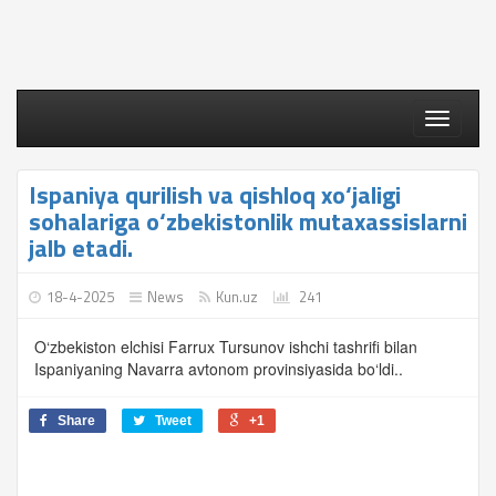
Toggle
navigati
Ispaniya qurilish va qishloq xo‘jaligi
sohalariga o‘zbekistonlik mutaxassislarni
jalb etadi.
18-4-2025
News
Kun.uz
241
O‘zbekiston elchisi Farrux Tursunov ishchi tashrifi bilan
Ispaniyaning Navarra avtonom provinsiyasida bo‘ldi..
Share
Tweet
+1