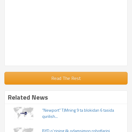
Read The Rest
Related News
“Newport” TJMning 9 ta blokidan 6 tasida
qurilish...
BYD o‘zining ilk odamsimon robotlarini