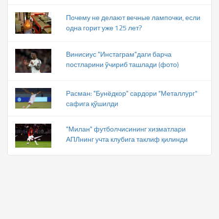
Почему не делают вечные лампочки, если
одна горит уже 125 лет?
Винисиус "Инстаграм"даги барча
постларини ўчириб ташлади (фото)
Расман: "Бунёдкор" сардори "Металлург"
сафига қўшилди
"Милан" футболчисининг хизматлари
АПЛнинг учта клубига таклиф қилинди