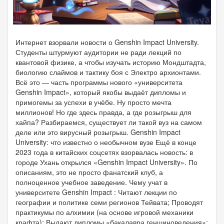
Интернет взорвали новости о Genshin Impact University.
Студенты штурмуют аудитории не ради лекций по
квантовой физике, а чтобы изучать историю Мондштадта,
биологию слаймов и тактику боя с Электро архионтами.
Всё это — часть программы нового «университета
Genshin Impact», который якобы выдаёт дипломы и
примогемы за успехи в учёбе. Ну просто мечта
миллионов! Но где здесь правда, а где розыгрыш для
хайпа? Разбираемся, существует ли такой вуз на самом
деле или это вирусный розыгрыш. Genshin Impact
University: что известно о необычном вузе Ещё в конце
2023 года в китайских соцсетях взорвалась новость: в
городе Ухань открылся «Genshin Impact University». По
описаниям, это не просто фанатский клуб, а
полноценное учебное заведение. Чему учат в
университете Genshin Impact : Читают лекции по
географии и политике семи регионов Тейвата; Проводят
практикумы по алхимии (на основе игровой механики
крафта); Выдают дипломы «бакалавра геншиноведения»;