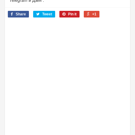
Share
Tweet
Pin it
+1