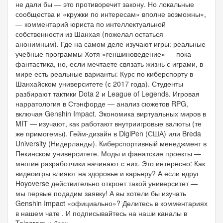
не дали бы — это противоречит закону. Но локальные
сообщества и «кружки по интересам» вполне возможны»,
— комментарий юриста по интеллектуальной
собственности из Шанхая (пожелал остаться
анонимным). Где на самом деле изучают игры: реальные
учебные программы Хотя «геншиноведение» — пока
фантастика, но, если мечтаете связать жизнь с играми, в
мире есть реальные варианты: Курс по киберспорту в
Шанхайском университете (с 2017 года). Студенты
разбирают тактики Dota 2 и League of Legends. Игровая
нарратология в Стэнфорде — анализ сюжетов RPG,
включая Genshin Impact. Экономика виртуальных миров в
MIT — изучают, как работают внутриигровые валюты (те
же примогемы). Гейм-дизайн в DigiPen (США) или Breda
University (Нидерланды). Киберспортивный менеджмент в
Пекинском университете. Моды и фанатские проекты —
многие разработчики начинают с них. Это интересно: Как
видеоигры влияют на здоровье и карьеру? А если вдруг
Hoyoverse действительно откроет такой университет —
мы первые подадим заявку! А вы хотели бы изучать
Genshin Impact «официально»? Делитесь в комментариях
в нашем чате . И подписывайтесь на наши каналы в
Telegram и Дзен .