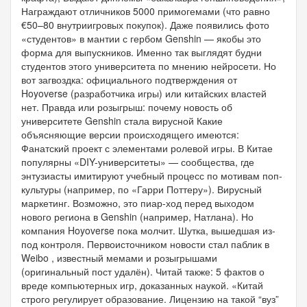
Награждают отличников 5000 примогемами (что равно
€50–80 внутриигровых покупок). Даже появились фото
«студентов» в мантии с гербом Genshin — якобы это
форма для выпускников. Именно так выглядят будни
студентов этого университета по мнению нейросети. Но
вот загвоздка: официального подтверждения от
Hoyoverse (разработчика игры) или китайских властей
нет. Правда или розыгрыш: почему новость об
университете Genshin стала вирусной Какие
объясняющие версии происходящего имеются:
Фанатский проект с элементами ролевой игры. В Китае
популярны «DIY-университеты» — сообщества, где
энтузиасты имитируют учебный процесс по мотивам поп-
культуры (например, по «Гарри Поттеру»). Вирусный
маркетинг. Возможно, это пиар-ход перед выходом
нового региона в Genshin (например, Натлана). Но
компания Hoyoverse пока молчит. Шутка, вышедшая из-
под контроля. Первоисточником новости стал паблик в
Weibo , известный мемами и розыгрышами
(оригинальный пост удалён). Читай также: 5 фактов о
вреде компьютерных игр, доказанных наукой. «Китай
строго регулирует образование. Лицензию на такой “вуз”