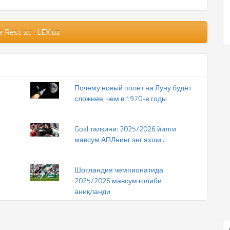
e Rest
at : LEX.uz
Почему новый полет на Луну будет
сложнее, чем в 1970-е годы
Goal талқини: 2025/2026 йилги
мавсум АПЛнинг энг яхши...
Шотландия чемпионатида
2025/2026 мавсум ғолиби
аниқланди