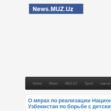
Home
News
MUZ.UZ
Sport
Law an
О мерах по реализации Нацио
Узбекистан по борьбе с детски