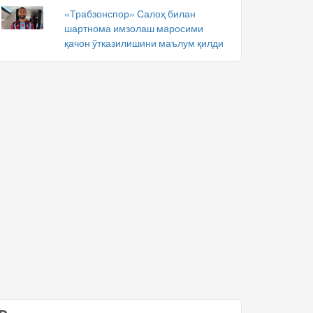
«Трабзонспор» Салоҳ билан
шартнома имзолаш маросими
қачон ўтказилишини маълум қилди