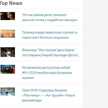
Top News
Что на самом деле означает
красная точка у индийских женщин
Почему в жару животные глупеют и
перестают бояться хищников
Винисиус "Инстаграм"даги барча
постларини ўчириб ташлади (фото)
Испаниялик депутатлар сабаб
ЖЧ-2030 мезбонлари ўзгариши
мумкин
Элит ОЧЛ. Саралаш босқичи.
«Пахтакор» – «Ал-Ҳусайн» баҳси
расмийлари