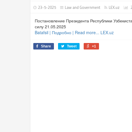
23-5-2025
Law and Government
LEX.uz
2
Постановление Президента Республики Узбекиста
силу 21.05.2025
Batafsil | Подробно | Read more... LEX.uz
Share
Tweet
+1