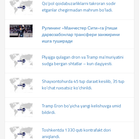
Qo‘pol qoidabuzarliklarni takroran sodir
etganlar chegirmadan mahrum bo‘ladi.
Рулининг «Манчестер Сити»га ўтиши
дарвозабонлар трансфери занжирини
ишга туширади
Plyajga qulagan dron va Tramp ma’muriyatini
sudga bergan shtatlar – kun dayjyesti.
Shayxontohurda 45 tup daraxt kesilib, 35 tup
ko‘chat ruxsatsiz ko‘chirildi.
Tramp Eron bo‘yicha yangi kelishuvga umid
bildirdi.
Toshkentda 1330 quti kontrafakt dori
aniqlandi.