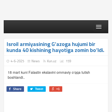
Toggle
navigati
Isroil armiyasining G‘azoga hujumi bir
kunda 40 kishining hayotiga zomin bo‘ldi.
4-6-2025
News
Kun.uz
159
18 mart kuni Falastin ekslavini ommaviy o‘qqa tutish
boshlandi..
Share
Tweet
+1