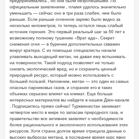
предпринимались , но они были безуспешными. По
официальным заявлениям , пламя удалось значительно
уменьшить — сейчас оно в три раза слабее, чем было
раньше. Если раньше огненное зарево было видно за
несколько километров, то теперь остался лишь слабый
источник горения. Это первый реальный шаг за 50 лет к
возможному полному тушению «Врат ада». Секрет
снижения огня — в бурении дополнительных скважин
вокруг кратера. С их помощью специалисты начали
улавливать выходящий метан, не давая ему вспыхивать
на поверхности. Такой подход позволяет не только
снизить экологический вред, но и сохранить ценный
природный ресурс, который можно использовать с
большей пользой. Напомним, метан — это один из самых
опасных парниковых газов, и сгорание его в таких
объемах серьезно влияет на климат. Еще больше
интересных материалов вы найдете в нашем Дзен-канале
. Подпишитесь прямо сейчас! Туркменистан занимает
четвертое место в мире по запасам природного газа, и
правительство все активнее заявляет о необходимости
более рационального и экологичного использования этих
ресурсов. Хотя страна долгое время отрицала данные о
высоких выбросах метана, в последнее время курс явно