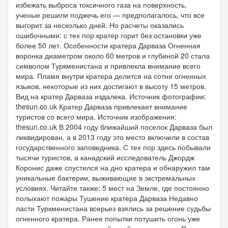
избежать выброса токсичного газа на поверхность,
ученые решили поджечь его — предполагалось, что все
выгорит за несколько дней. Но расчеты оказались
ошибочными: с тех пор кратер горит без остановки уже
более 50 лет. Особенности кратера Дарваза Огненная
воронка диаметром около 60 метров и глубиной 20 стала
символом Туркменистана и привлекла внимание всего
мира. Пламя внутри кратера делится на сотни огненных
языков, некоторые из них достигают в высоту 15 метров.
Вид на кратер Дарваза издалека. Источник фотографии:
thesun.co.uk Кратер Дарваза привлекает внимание
туристов со всего мира. Источник изображения:
thesun.co.uk В 2004 году ближайший поселок Дарваза был
ликвидирован, а в 2013 году это место включили в состав
государственного заповедника. С тех пор здесь побывали
тысячи туристов, а канадский исследователь Джордж
Коронис даже спустился на дно кратера и обнаружил там
уникальные бактерии, выживающие в экстремальных
условиях. Читайте также: 5 мест на Земле, где постоянно
полыхают пожары Тушение кратера Дарваза Недавно
ласти Туркменистана всерьез взялись за решение судьбы
огненного кратера. Ранее попытки потушить огонь уже