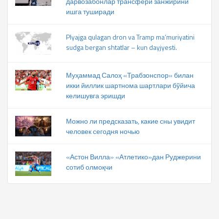
дарвозабонлар трансфери занжирини
ишга туширади
Plyajga qulagan dron va Tramp ma’muriyatini
sudga bergan shtatlar – kun dayjyesti.
Муҳаммад Салоҳ «Трабзонспор» билан
икки йиллик шартнома шартлари бўйича
келишувга эришди
Можно ли предсказать, какие сны увидит
человек сегодня ночью
«Астон Вилла» «Атлетико»дан Руджерини
сотиб олмоқчи