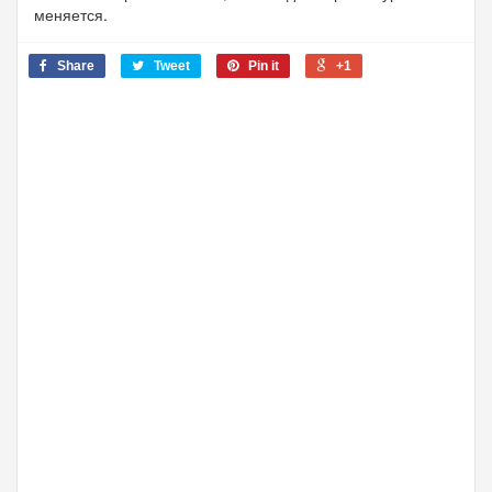
меняется.
Share
Tweet
Pin it
+1