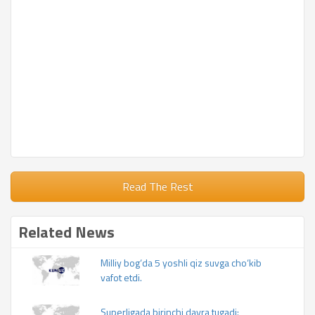
Read The Rest
Related News
Milliy bog‘da 5 yoshli qiz suvga cho‘kib
vafot etdi.
Superligada birinchi davra tugadi: