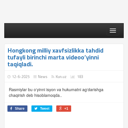
Toggle
navigati
Hongkong milliy xavfsizlikka tahdid
tufayli birinchi marta videoo‘yinni
taqiqladi.
12-6-2025
News
Kun.uz
183
Rasmiylar bu o‘yinni isyon va hukumatni ag‘darishga
chaqirish deb hisoblamoqda..
Share
Tweet
+1