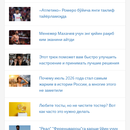
«Атлетико» Ромеро бўйича янги таклиф
тайёрламоқда
Менежер Махачев учун энг қийин рақиб
ким эканини айтди
Этот трюк поможет вам быстро улучшить
настроение и принимать лучшие решения
Почему июль 2026 года стал самым
жарким в истории России, а многие этого
не заметили
Любите тосты, но не чистите тостер? Вот
как часто это нужно делать
"Реал" "Ференцварош"га қарши ўйин учун