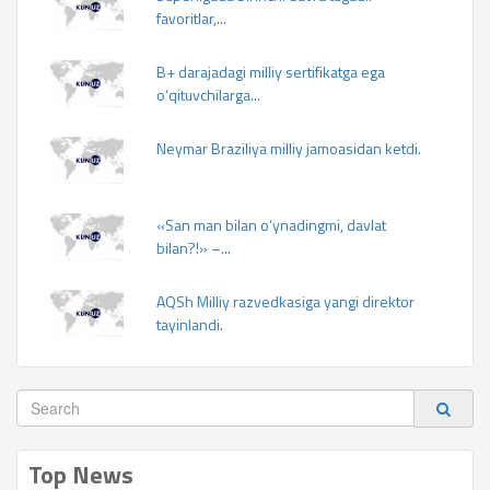
favoritlar,...
B+ darajadagi milliy sertifikatga ega
o‘qituvchilarga...
Neymar Braziliya milliy jamoasidan ketdi.
«San man bilan o‘ynadingmi, davlat
bilan?!» –...
AQSh Milliy razvedkasiga yangi direktor
tayinlandi.
Top News