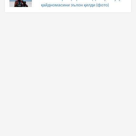
қайдномасини эълон қилди (фото)