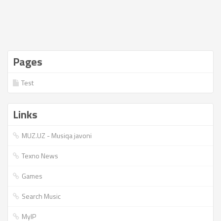
Pages
Test
Links
MUZ.UZ - Musiqa javoni
Texno News
Games
Search Music
MyIP