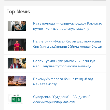
Top News
Раз в полгода — слишком редко? Как часто
нужно чистить стиральную машину
Пеллегрини «Рома» билан шартномасини
бир йилга узайтириш бўйича келишиб олди
Салоҳ Туркия Суперлигасининг энг кўп
маош олувчи футболчисига айланди
Почему Эйфелева башня каждый год
меняет высоту
Суперлига. "Сўғдиёна" – "Андижон":
Асосий таркиблар маълум