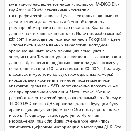
культурного наследия всё чаще используют: M-DISC Blu-
ray Archival Grade стеклянные носители с
голографической записью Цель — сохранить данные на
десятилетия и даже столетия без необходимости
регулярной миграции на новые носители. Хранение
данных на стеклянных носителях. Источник изображений:
ixbt.com Не забудь подписаться на нас в Telegram и Дзен
, чтобы быть в курсе важных технологий! Холодное
хранение данных: зачем архивацию помещают в
холодильники Температура и влажность — главные враги
данных. Даже самые надёжные носители дольше живут,
если хранятся при +10 °C и влажности 20–30 % . Поэтому:
в архивах и музеях используют холодильные камеры;
иногда хранят носители в темноте, под герметичной
упаковкой; флешки и SSD могут спокойно прожить 20–30
лет при правильном хранении. Читай также: Ученые
разработали оптический диск, сопоставимый по объему с
15 000 DVD-дисков ДНК-хранилища: как в будущем будут
хранить цифровую информацию Это пока дорого, но как
и всё в IT, однажды станет доступно. Источник
изображения: nasledie.digital Учёные уже научились
записывать цифровую информацию в молекулы ДНК. Это