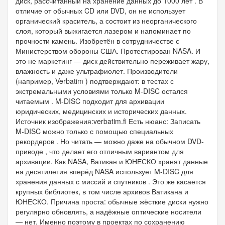
диск, рассчитанный на хранение данных до 1000 лет . В
отличие от обычных CD или DVD, он не использует
органический краситель, а состоит из неорганического
слоя, который выжигается лазером и напоминает по
прочности камень. Изобретён в сотрудничестве с
Министерством обороны США. Протестирован NASA. И
это не маркетинг — диск действительно переживает жару,
влажность и даже ультрафиолет. Производители
(например, Verbatim ) подтверждают: в тестах с
экстремальными условиями только M-DISC остался
читаемым . M-DISC подходит для архивации
юридических, медицинских и исторических данных.
Источник изображения:verbatim.fi Есть нюанс: Записать
M-DISC можно только с помощью специальных
рекордеров . Но читать — можно даже на обычном DVD-
приводе , что делает его отличным вариантом для
архивации. Как NASA, Ватикан и ЮНЕСКО хранят данные
на десятилетия вперёд NASA использует M-DISC для
хранения данных с миссий и спутников . Это же касается
крупных библиотек, в том числе архивов Ватикана и
ЮНЕСКО. Причина проста: обычные жёсткие диски нужно
регулярно обновлять, а надёжные оптические носители
— нет. Именно поэтому в проектах по сохранению