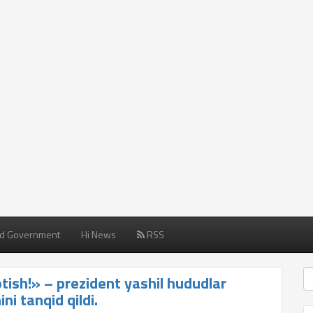
d Government
Hi News
RSS
tish!» – prezident yashil hududlar
ni tanqid qildi.