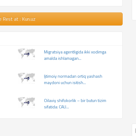
e Rest
at : Kun.uz
Migratsiya agentligida ikki xodimga
amalda ishlamagan...
Ijtimoiy normadan ortiq yashash
maydoni uchun isitish...
Oilaviy shifokorlik – bir butun tizim
sifatida: CAU...