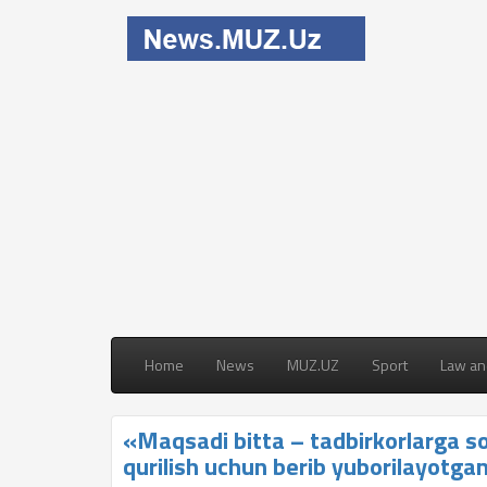
Home
News
MUZ.UZ
Sport
Law an
«Maqsadi bitta – tadbirkorlarga so
qurilish uchun berib yuborilayotgani