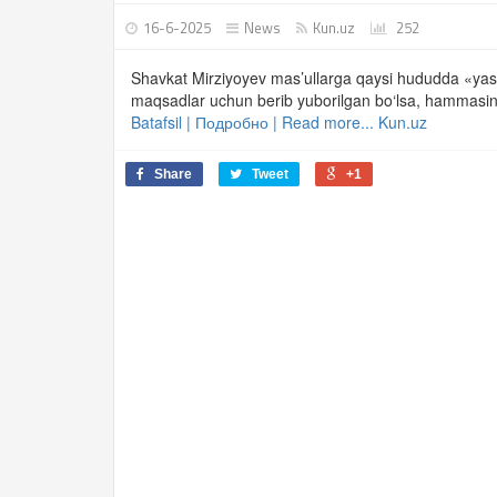
16-6-2025
News
Kun.uz
252
Shavkat Mirziyoyev mas’ullarga qaysi hududda «yash
maqsadlar uchun berib yuborilgan bo‘lsa, hammasini a
Batafsil | Подробно | Read more... Kun.uz
Share
Tweet
+1