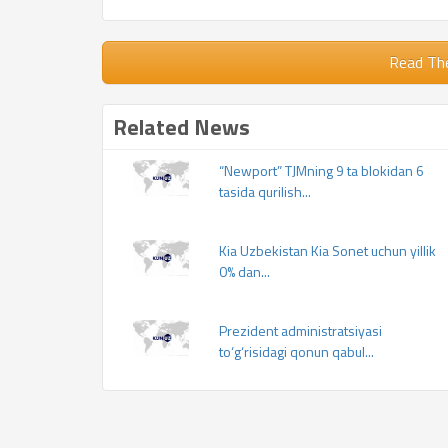
Read Th
Related News
“Newport” TJMning 9 ta blokidan 6
tasida qurilish...
Kia Uzbekistan Kia Sonet uchun yillik
0% dan...
Prezident administratsiyasi
to‘g‘risidagi qonun qabul...