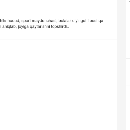
il» hudud, sport maydonchasi, bolalar o‘yingohi boshqa
niqlab, joyiga qaytarishni topshirdi..