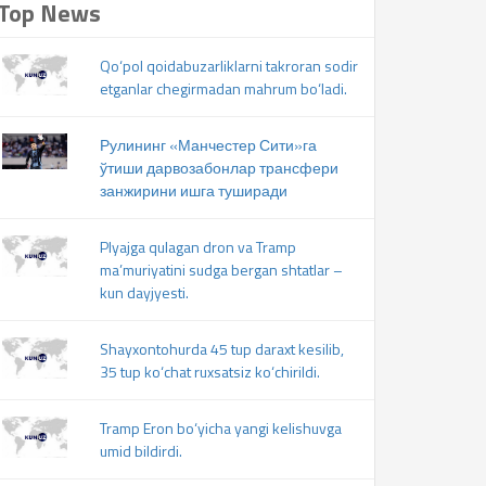
Top News
Qo‘pol qoidabuzarliklarni takroran sodir
etganlar chegirmadan mahrum bo‘ladi.
Рулининг «Манчестер Сити»га
ўтиши дарвозабонлар трансфери
занжирини ишга туширади
Plyajga qulagan dron va Tramp
ma’muriyatini sudga bergan shtatlar –
kun dayjyesti.
Shayxontohurda 45 tup daraxt kesilib,
35 tup ko‘chat ruxsatsiz ko‘chirildi.
Tramp Eron bo‘yicha yangi kelishuvga
umid bildirdi.