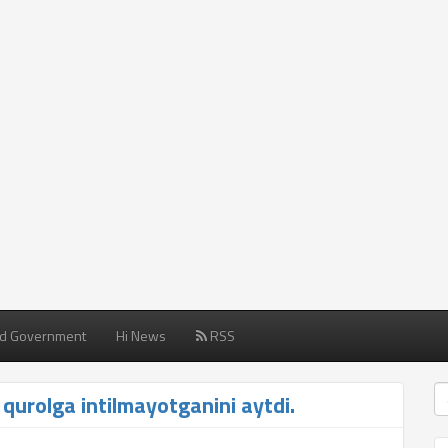
d Government
Hi News
RSS
qurolga intilmayotganini aytdi.