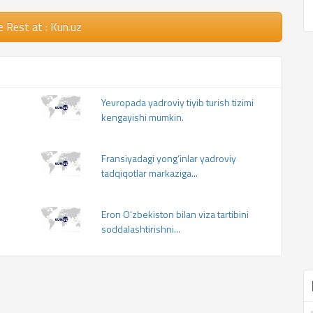
e Rest
at : Kun.uz
Yevropada yadroviy tiyib turish tizimi
kengayishi mumkin.
Fransiyadagi yong‘inlar yadroviy
tadqiqotlar markaziga...
Eron O‘zbekiston bilan viza tartibini
soddalashtirishni...