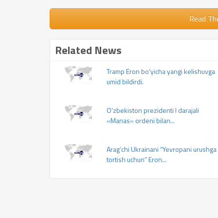
Read Th
Related News
Tramp Eron bo‘yicha yangi kelishuvga
umid bildirdi.
O‘zbekiston prezidenti I darajali
«Manas» ordeni bilan...
Arag‘chi Ukrainani “Yevropani urushga
tortish uchun” Eron...