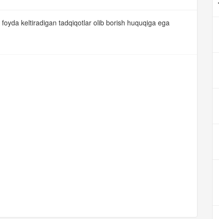
oyda keltiradigan tadqiqotlar olib borish huquqiga ega