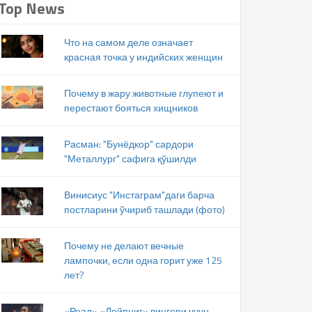
Top News
Что на самом деле означает
красная точка у индийских женщин
Почему в жару животные глупеют и
перестают бояться хищников
Расман: "Бунёдкор" сардори
"Металлург" сафига қўшилди
Винисиус "Инстаграм"даги барча
постларини ўчириб ташлади (фото)
Почему не делают вечные
лампочки, если одна горит уже 125
лет?
«Реал» «Лейпциг» вингери учун