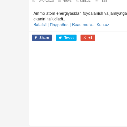
16-6-2025
News
Kun.uz
198
Ammo atom energiyasidan foydalanish va jamiyatga f
ekanini ta’kidladi..
Batafsil | Подробно | Read more... Kun.uz
Share
Tweet
+1