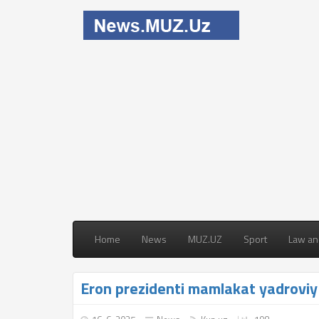
Home
News
MUZ.UZ
Sport
Law an
Eron prezidenti mamlakat yadroviy 