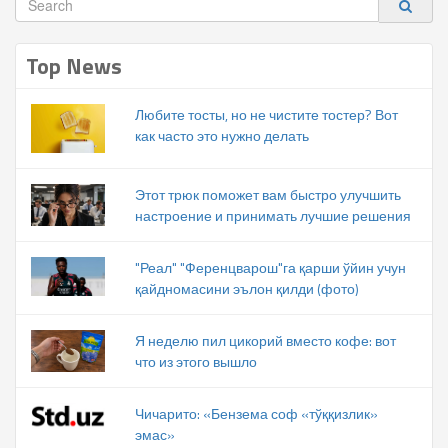
Top News
Любите тосты, но не чистите тостер? Вот
как часто это нужно делать
Этот трюк поможет вам быстро улучшить
настроение и принимать лучшие решения
"Реал" "Ференцварош"га қарши ўйин учун
қайдномасини эълон қилди (фото)
Я неделю пил цикорий вместо кофе: вот
что из этого вышло
Чичарито: «Бензема соф «тўққизлик»
эмас»