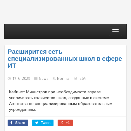
Toggle
navigati
Расширится сеть
специализированных школ в сфере
ИТ
17-6-2025
News
Norma
264
Кабинет Министров при необходимости вправе
увеличивать количество школ, созданных в системе
Агентства по специализированным образовательным
учреждениям.
Share
Tweet
+1