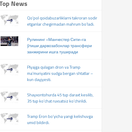
Top News
Qo‘pol qoidabuzarliklarni takroran sodir
etganlar chegirmadan mahrum bo‘ladi.
Рулининг «Манчестер Сити»га
ўтиши дарвозабонлар трансфери
занжирини ишга туширади
Plyajga qulagan dron va Tramp
ma’muriyatini sudga bergan shtatlar –
kun dayjyesti.
Shayxontohurda 45 tup daraxt kesilib,
35 tup ko‘chat ruxsatsiz ko‘chirildi.
Tramp Eron bo‘yicha yangi kelishuvga
umid bildirdi.