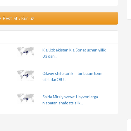
e Rest
at : Kun.uz
Kia Uzbekistan Kia Sonet uchun yillik
0% dan...
Oilaviy shifokorlik – bir butun tizim
sifatida: CAU...
Saida Mirziyoyeva: Hayvonlarga
nisbatan shafqatsizlik...