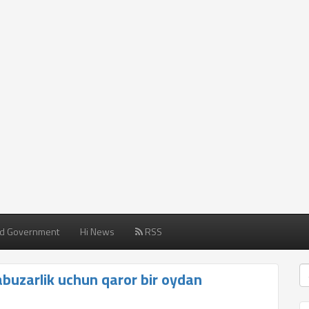
d Government
Hi News
RSS
abuzarlik uchun qaror bir oydan