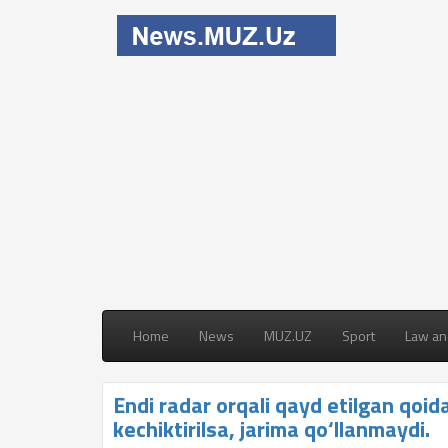
Home
News
MUZ.UZ
Sport
Law an
Endi radar orqali qayd etilgan qoid
kechiktirilsa, jarima qo‘llanmaydi.