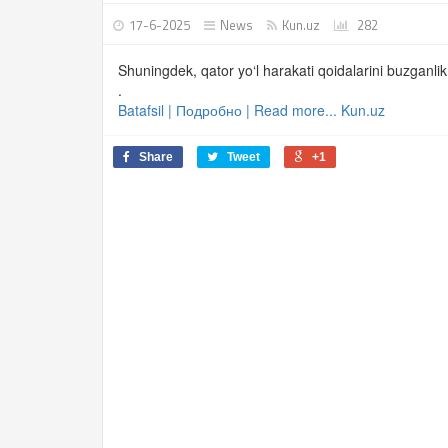
17-6-2025
News
Kun.uz
282
Shuningdek, qator yo‘l harakati qoidalarini buzganlik 
.
Batafsil | Подробно | Read more... Kun.uz
Share
Tweet
+1