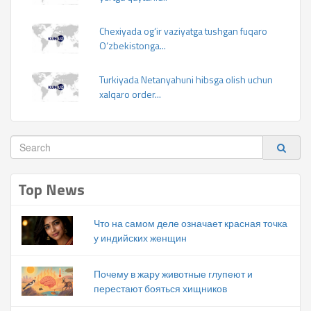
Chexiyada og‘ir vaziyatga tushgan fuqaro
O‘zbekistonga...
Turkiyada Netanyahuni hibsga olish uchun
xalqaro order...
Top News
Что на самом деле означает красная точка
у индийских женщин
Почему в жару животные глупеют и
перестают бояться хищников