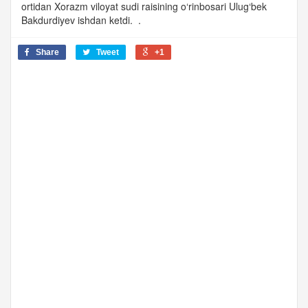
ortidan Xorazm viloyat sudi raisining o‘rinbosari Ulug‘bek
Bakdurdiyev ishdan ketdi. .
Share
Tweet
+1