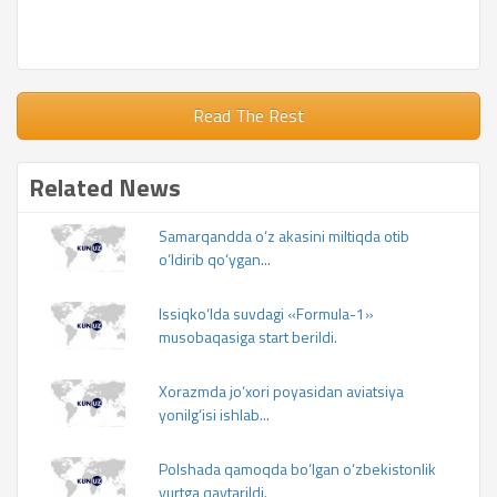
Read The Rest
Related News
Samarqandda o‘z akasini miltiqda otib
o‘ldirib qo‘ygan...
Issiqko‘lda suvdagi «Formula-1»
musobaqasiga start berildi.
Xorazmda jo‘xori poyasidan aviatsiya
yonilg‘isi ishlab...
Polshada qamoqda bo‘lgan o‘zbekistonlik
yurtga qaytarildi.