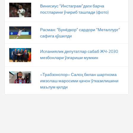
Винисиус "Инстаграм"даги барча
постларини ўчириб ташлади (фото)
Расман: "Бунёдкор" сардори "Металлург"
сафига қўшилди
Испаниялик депутатлар сабаб ЖЧ-2030
мезбонлари ўзгариши мумкин
«Трабзонспор» Салоҳ билан шартнома
имзолаш маросими қачон ўтказилишини
маълум қилди