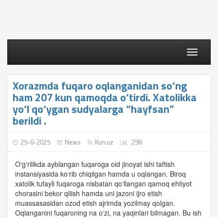
Toggle
navigati
Xorazmda fuqaro oqlanganidan so‘ng
ham 207 kun qamoqda o‘tirdi. Xatolikka
yo‘l qo‘ygan sudyalarga “hayfsan”
berildi .
25-6-2025
News
Kun.uz
298
O‘g‘rilikda ayblangan fuqaroga oid jinoyat ishi taftish
instansiyasida ko‘rib chiqilgan hamda u oqlangan. Biroq
xatolik tufayli fuqaroga nisbatan qo‘llangan qamoq ehtiyot
chorasini bekor qilish hamda uni jazoni ijro etish
muassasasidan ozod etish ajrimda yozilmay qolgan.
Oqlanganini fuqaroning na o‘zi, na yaqinlari bilmagan. Bu ish