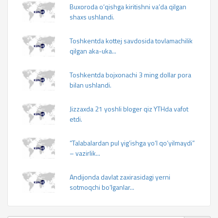
Buxoroda o‘qishga kiritishni va’da qilgan
shaxs ushlandi.
Toshkentda kottej savdosida tovlamachilik
qilgan aka-uka...
Toshkentda bojxonachi 3 ming dollar pora
bilan ushlandi.
Jizzaxda 21 yoshli bloger qiz YTHda vafot
etdi.
“Talabalardan pul yig‘ishga yo‘l qo‘yilmaydi”
– vazirlik...
Andijonda davlat zaxirasidagi yerni
sotmoqchi bo‘lganlar...