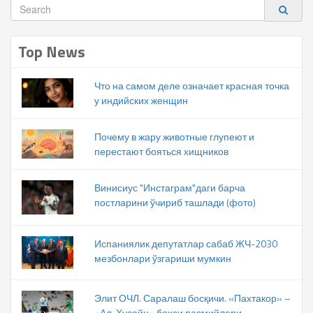
Top News
Что на самом деле означает красная точка
у индийских женщин
Почему в жару животные глупеют и
перестают бояться хищников
Винисиус "Инстаграм"даги барча
постларини ўчириб ташлади (фото)
Испаниялик депутатлар сабаб ЖЧ-2030
мезбонлари ўзгариши мумкин
Элит ОЧЛ. Саралаш босқичи. «Пахтакор» –
«Ал-Ҳусайн» баҳси расмийлари