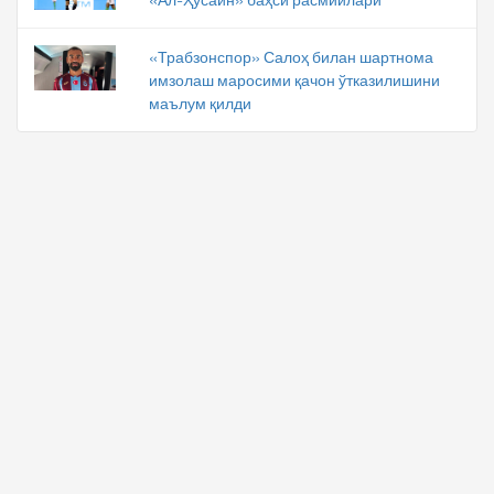
«Трабзонспор» Салоҳ билан шартнома
имзолаш маросими қачон ўтказилишини
маълум қилди