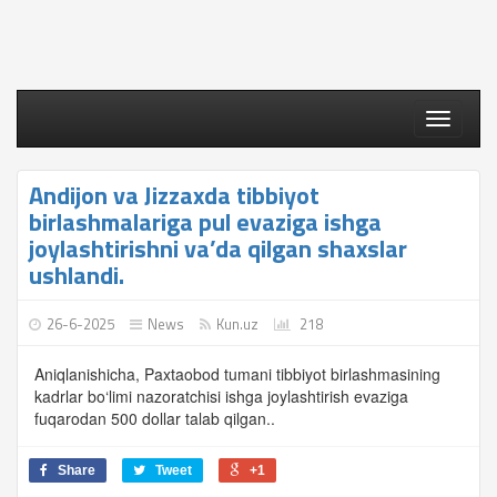
Toggle
navigati
Andijon va Jizzaxda tibbiyot
birlashmalariga pul evaziga ishga
joylashtirishni va’da qilgan shaxslar
ushlandi.
26-6-2025
News
Kun.uz
218
Aniqlanishicha, Paxtaobod tumani tibbiyot birlashmasining
kadrlar bo‘limi nazoratchisi ishga joylashtirish evaziga
fuqarodan 500 dollar talab qilgan..
Share
Tweet
+1