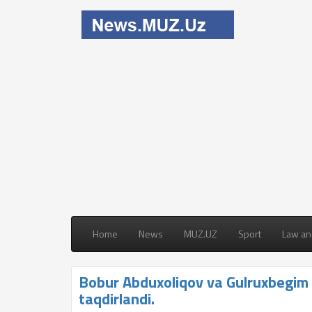
Home
News
MUZ.UZ
Sport
Law an
Bobur Abduxoliqov va Gulruxbegim 
taqdirlandi.