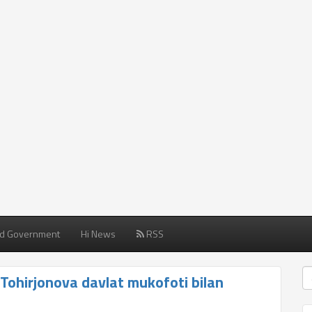
d Government
Hi News
RSS
Tohirjonova davlat mukofoti bilan