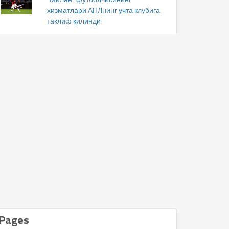
хизматлари АПЛнинг учта клубига
таклиф қилинди
Pages