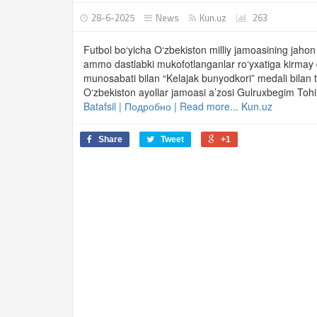
28-6-2025
News
Kun.uz
263
Futbol bo‘yicha O‘zbekiston milliy jamoasining jahon
ammo dastlabki mukofotlanganlar ro‘yxatiga kirmay 
munosabati bilan “Kelajak bunyodkori” medali bilan 
O‘zbekiston ayollar jamoasi a’zosi Gulruxbegim Tohir
Batafsil | Подробно | Read more... Kun.uz
Share
Tweet
+1