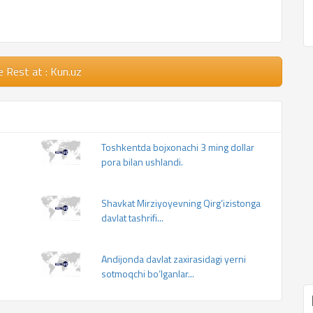
e Rest
at : Kun.uz
Toshkentda bojxonachi 3 ming dollar
pora bilan ushlandi.
Shavkat Mirziyoyevning Qirg‘izistonga
davlat tashrifi...
Andijonda davlat zaxirasidagi yerni
sotmoqchi bo‘lganlar...