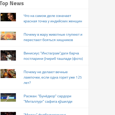
Top News
Что на самом деле означает
красная точка у индийских женщин
Почему в жару животные глупеют и
перестают бояться хищников
Винисиус "Инстаграм"даги барча
постларини ўчириб ташлади (фото)
Почему не делают вечные
лампочки, если одна горит уже 125
лет?
Расман: "Бунёдкор" сардори
"Металлург" сафига қўшилди
"Милан" футболчисининг