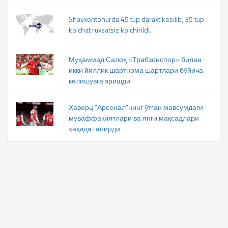
Shayxontohurda 45 tup daraxt kesilib, 35 tup
ko‘chat ruxsatsiz ko‘chirildi.
Муҳаммад Салоҳ «Трабзонспор» билан
икки йиллик шартнома шартлари бўйича
келишувга эришди
Хаверц "Арсенал"нинг ўтган мавсумдаги
муваффақиятлари ва янги мақсадлари
ҳақида гапирди