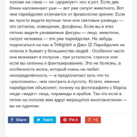
похоже на глаза — он «дорисует» нос и рот. Если два
блика напоминают уши — вот уже силуэт животного. Вот
чем парейдолия отличается от физиологии зрения: Если
вы просто видите мутные тени или световые разводы —
это сетчатка, освещение, фосфены. Если вы в этих
пятнах видите узнаваемые фигуры — лицо, животное,
силуэт человека — это уже парейдолия. Не забудь
подписаться на нас в Telegram и Дзен 😉 Парейдолия не
опасна и бывает у большинства людей . Особенно часто
она возникает в полусне , при усталости, стрессе или
если вы склонны к фантазированию. Это не болезнь, а
особенность мозга, который очень не любит
неопределённость — и предпочитает хоть что-то
«распознать», чем смотреть в пустоту. Кстати, именно
парейдолия объясняет, почему на фотографиях с Марса
люди «видят» лица, пирамиды и крабов. Так что если в
пятне на потолке вам вдруг мерещится инопланетянин —
вы не одиноки.
Share
Tweet
Pin it
+1