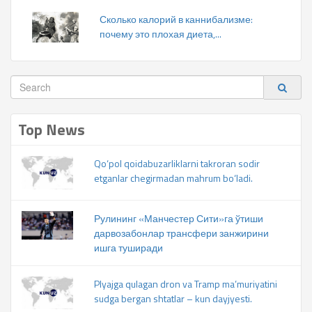
Сколько калорий в каннибализме:
почему это плохая диета,...
Top News
Qo‘pol qoidabuzarliklarni takroran sodir
etganlar chegirmadan mahrum bo‘ladi.
Рулининг «Манчестер Сити»га ўтиши
дарвозабонлар трансфери занжирини
ишга туширади
Plyajga qulagan dron va Tramp ma’muriyatini
sudga bergan shtatlar – kun dayjyesti.