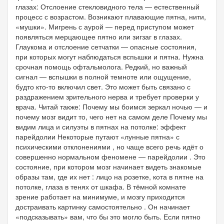
глазах: Отслоение стекловидного тела — естественный
процесс с возрастом. Возникают плавающие пятна, нити,
«мушки». Мигрень с аурой — перед приступом может
появляться мерцающее пятно или зигзаг в глазах.
Глаукома и отслоение сетчатки — опасные состояния,
при которых могут наблюдаться вспышки и пятна. Нужна
срочная помощь офтальмолога. Редкий, но важный
сигнал — вспышки в полной темноте или ощущение,
будто кто-то включил свет. Это может быть связано с
раздражением зрительного нерва и требует проверки у
врача. Читай также: Почему мы боимся зеркал ночью — и
почему мозг видит то, чего нет на самом деле Почему мы
видим лица и силуэты в пятнах на потолке: эффект
парейдолии Некоторые путают «лунные пятна» с
психическими отклонениями , но чаще всего речь идёт о
совершенно нормальном феномене — парейдолии . Это
состояние, при котором мозг начинает видеть знакомые
образы там, где их нет : лицо на розетке, кота в пятне на
потолке, глаза в тенях от шкафа. В тёмной комнате
зрение работает на минимуме, и мозгу приходится
достраивать картинку самостоятельно . Он начинает
«подсказывать» вам, что бы это могло быть. Если пятно