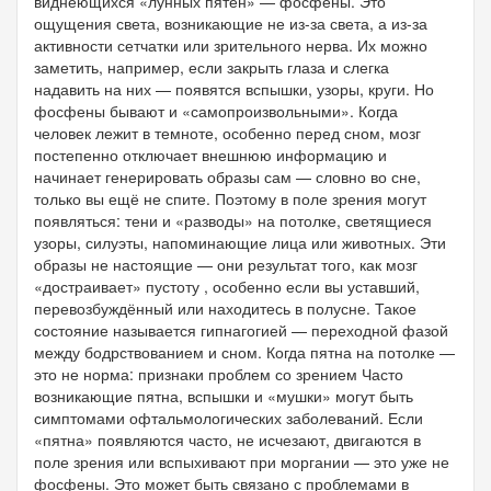
виднеющихся «лунных пятен» — фосфены. Это
ощущения света, возникающие не из-за света, а из-за
активности сетчатки или зрительного нерва. Их можно
заметить, например, если закрыть глаза и слегка
надавить на них — появятся вспышки, узоры, круги. Но
фосфены бывают и «самопроизвольными». Когда
человек лежит в темноте, особенно перед сном, мозг
постепенно отключает внешнюю информацию и
начинает генерировать образы сам — словно во сне,
только вы ещё не спите. Поэтому в поле зрения могут
появляться: тени и «разводы» на потолке, светящиеся
узоры, силуэты, напоминающие лица или животных. Эти
образы не настоящие — они результат того, как мозг
«достраивает» пустоту , особенно если вы уставший,
перевозбуждённый или находитесь в полусне. Такое
состояние называется гипнагогией — переходной фазой
между бодрствованием и сном. Когда пятна на потолке —
это не норма: признаки проблем со зрением Часто
возникающие пятна, вспышки и «мушки» могут быть
симптомами офтальмологических заболеваний. Если
«пятна» появляются часто, не исчезают, двигаются в
поле зрения или вспыхивают при моргании — это уже не
фосфены. Это может быть связано с проблемами в