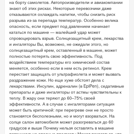
на борту самолетов. Автопроизводители и авиакомпании
знают об этих рисках. Некоторые перевозчики даже
отказываются охлаждать напитки, чтобы снизить риск
разрыва из-за перепада температур. Особенно велика
опасность, если предмет под давлением начинает
кататься по машине — малейший удар может
спровоцировать взрыв. Солнцезащитный крем, лекарства
и ингаляторы Вы, возможно, не ожидали этого, но
солнцезащитный крем, оставленный в машине, может
полностью потерять свою эффективность. Под
воздействием температуры его химический состав
меняется, особенно если в нем есть ретинол. Крем
перестает защищать от ультрафиолета и может вызвать
раздражение кожи. Но еще хуже обстоят дела с
лекарствами. Инсулин, адреналин (в EpiPen), седативные
препараты и даже ингаляторы от астмы чувствительны к
теплу. В жару они теряют до 60–75% своей
эффективности. А в случае с ингаляторами ситуация
может быть критичной: при перегреве они не просто
становятся бесполезными, но и могут взорваться. На
солце салон автомобиля может разогреваться до 60
градусов и выше Почему нельзя оставлять в машине
потенциально опасные предметы Может показаться, что