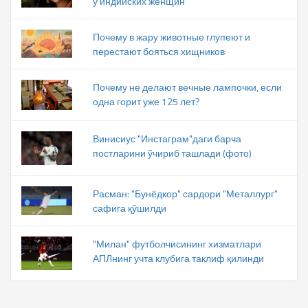
у индийских женщин
Почему в жару животные глупеют и
перестают бояться хищников
Почему не делают вечные лампочки, если
одна горит уже 125 лет?
Винисиус "Инстаграм"даги барча
постларини ўчириб ташлади (фото)
Расман: "Бунёдкор" сардори "Металлург"
сафига қўшилди
"Милан" футболчисининг хизматлари
АПЛнинг учта клубига таклиф қилинди