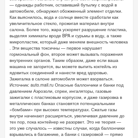
— однажды работник, оставивший бутылку с водой в
автомобиле, обнаружил обожженный элемент отделки.
Как выяснилось, вода и солнце вместе сработали как
увеличительное стекло, прожигая материал внутри
салона. Более того, жара ускоряет разрушение пластика,
выделяя химикаты вроде BPA и сурьмы в воду, а также
микропластик, который даже меняем внешность человека
. Эти вещества токсичны — первое нарушает
гормональный фон, второе может вызывать поражения
внутренних органов. Таким образом, даже если ваша
машина не загорится, вы можете выпить коктейль из
ядовитых соединений и нанести вред здоровью.
Зажигалка в салоне автомобиля может взорваться.
Источник: auto.mail.ru Опасные баллончики и банки под
давлением Аэрозоли, спреи, ингаляторы, газовые
зажигалки с пластиковым корпусом, и даже газировка в
металлических банках становятся потенциальными
«бомбами» при высоких температурах. Сжатые газы
внутри начинают расширяться, увеличивая давление до
тех пор, пока контейнер не разорвет. Это не теория —
это уже случалось — известны случаи, когда баллончики
взрывались в багажнике, а банки с газировкой — прямо