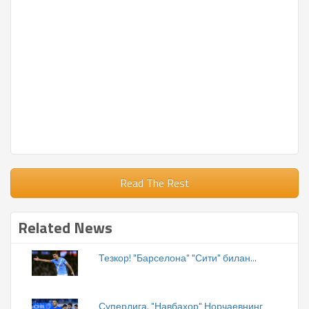
Read The Rest
Related News
Тезкор! "Барселона" "Сити" билан...
Суперлига. "Навбаҳор" Норчаевнинг