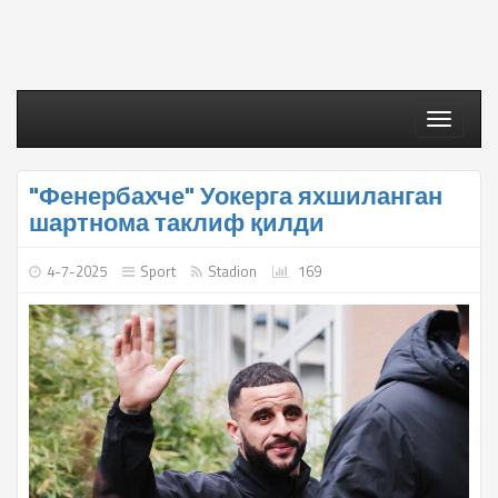
Toggle
navigati
"Фенербахче" Уокерга яхшиланган
шартнома таклиф қилди
4-7-2025
Sport
Stadion
169