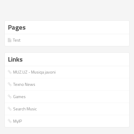
Pages
Test
Links
MUZ.UZ - Musiqa javoni
Texno News
Games
Search Music
MyIP