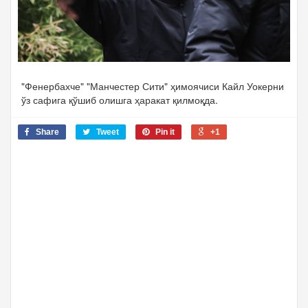
"Фенербахче" "Манчестер Сити" ҳимоячиси Кайл Уокерни
ўз сафига қўшиб олишга ҳаракат қилмоқда.
Share
Tweet
Pin it
+1