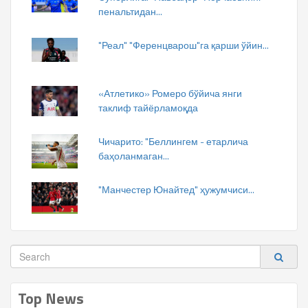
пенальтидан...
"Реал" "Ференцварош"га қарши ўйин...
«Атлетико» Ромеро бўйича янги
таклиф тайёрламоқда
Чичарито: "Беллингем - етарлича
баҳоланмаган...
"Манчестер Юнайтед" ҳужумчиси...
Top News