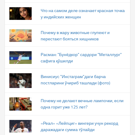
Что на самом деле означает красная точка
у индийских женщин
Почему в жару животные глупеют и
перестают бояться хищников
Расман: "Бунёдкор" сардори "Металлург"
сафига қўшилди
Винисиус "Инстаграм"даги барча
постларини ўчириб ташлади (фото)
Почему не делают вечные лампочки, если
одна горит уже 125 лет?
«Реал» «Лейпциг» вингери учун рекорд
даражадаги сумма тўлайди