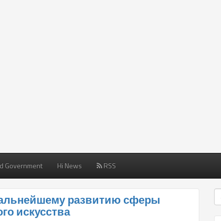
d Government
Hi News
RSS
дальнейшему развитию сферы
го искусства