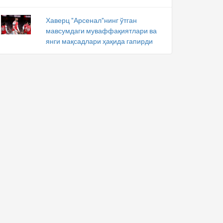
Хаверц "Арсенал"нинг ўтган
мавсумдаги муваффақиятлари ва
янги мақсадлари ҳақида гапирди