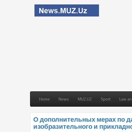
Home
News
MUZ.UZ
Sport
Law an
О дополнительных мерах по 
изобразительного и прикладно