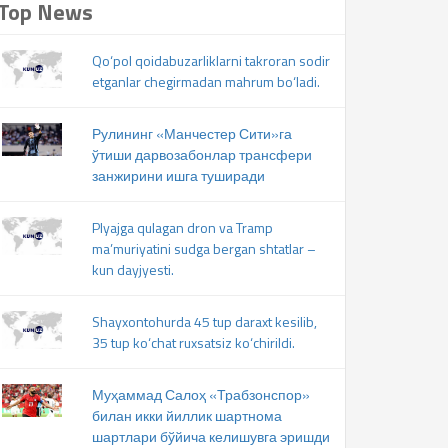
Top News
Qo‘pol qoidabuzarliklarni takroran sodir
etganlar chegirmadan mahrum bo‘ladi.
Рулининг «Манчестер Сити»га
ўтиши дарвозабонлар трансфери
занжирини ишга туширади
Plyajga qulagan dron va Tramp
ma’muriyatini sudga bergan shtatlar –
kun dayjyesti.
Shayxontohurda 45 tup daraxt kesilib,
35 tup ko‘chat ruxsatsiz ko‘chirildi.
Муҳаммад Салоҳ «Трабзонспор»
билан икки йиллик шартнома
шартлари бўйича келишувга эришди