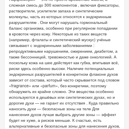
сложная смесь до 300 компонентов , включая фиксаторы,
растворители, усилители запаха и синтетические
молекулы, часть из которых относятся к эндокринным
разрушителям . Они могут нарушать гормональный
баланс организма, особенно при регулярном попадании
в кровоток через кожу. Некоторые из таких веществ
(например, фталаты и синтетический мускус) учёные
связывают с эндокринными заболеваниями :
репродуктивными нарушениям, ожирением, диабетом, а
также бессонницей, тревожностью и даже онкологией. А
поскольку кожа на шее действует как губка, впитывая всё,
риски здесь особенно высоки. Наличие потенциальных
эндокринных разрушителей в конкретном флаконе духов
зависит от состава, который часто скрывается под словом
«fragrance» или «parfum», без конкретики, поэтому
обнаружить их крайне сложно. Эти вещества особенно
используются в дешёвых или синтетических духах, но и
дорогие духи — не гарант их отсутствия . Куда правильно
наносить духи — безопасные зоны на теле Для
нанесения духов лучше выбрать другие зоны — эффект
будет не хуже, а рисков меньше. К счастью, есть
альтернативные и безопасные зоны для нанесения духов,