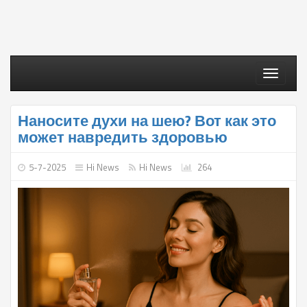
Toggle
navigati
Наносите духи на шею? Вот как это
может навредить здоровью
5-7-2025
Hi News
Hi News
264