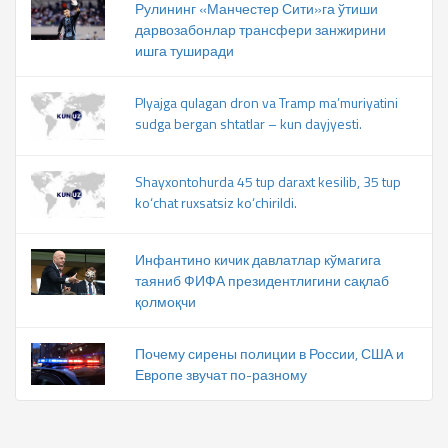
Рулининг «Манчестер Сити»га ўтиши
дарвозабонлар трансфери занжирини
ишга туширади
Plyajga qulagan dron va Tramp ma’muriyatini
sudga bergan shtatlar – kun dayjyesti.
Shayxontohurda 45 tup daraxt kesilib, 35 tup
ko‘chat ruxsatsiz ko‘chirildi.
Инфантино кичик давлатлар кўмагига
таяниб ФИФА президентлигини сақлаб
қолмоқчи
Почему сирены полиции в России, США и
Европе звучат по-разному