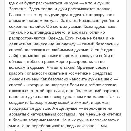
где они будут раскрываться не хуже — а то и лучше:
Запястья. Здесь тепло, и духи раскрываются плавно.
Главное — не тереть руки друг о друга: это разрушает
ароматические молекулы. Затылок. Безопасно, удобно и
сохраняет шлейф. Область за ушами. Кожа здесь тоже
тонкая, но щитовидка далеко, а ароматы отлично
распространяются. Одежда. Если ткань не белая и не
деликатная, нанесение на одежду — самый безопасный
способ наслаждаться любимыми духами. И ещё один
лайфхак: можно распылить аромат в воздух и войти в
облако , чтобы он равномерно распределился по
волосам и одежде. Читайте также: Мрачный секрет
красоты: опасности скрытые в косметике и средствах
личной гигиены Как безопасно наносить духи на шею —
способы, которые не навредят Если вам всё же сложно
отказаться от этой привычки, есть более мягкий вариант:
наносите духи на шею сверху на крем или масло . Так вы
создадите барьер между кожей и химией, и аромат
продержится дольше. А ещё лучше — переходите на
ароматы с натуральным составом , где меньше синтетики
и больше эфирных масел. Но и их лучше использовать с
умом. И не перебарщивайте, ведь доказано — мы