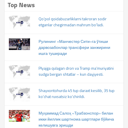
Top News
Qo‘pol qoidabuzarliklarni takroran sodir
etganlar chegirmadan mahrum bo‘ladi.
Рулининг «Манчестер Сити»га ўтиши
дарвозабонлар трансфери занжирини
ишга туширади
Plyajga qulagan dron va Tramp ma’muriyatini
sudga bergan shtatlar – kun dayjyesti.
Shayxontohurda 45 tup daraxt kesilib, 35 tup
ko‘chat ruxsatsiz ko‘chirildi.
Муҳаммад Салоҳ «Трабзонспор» билан
икки йиллик шартнома шартлари бўйича
келишувга эришди