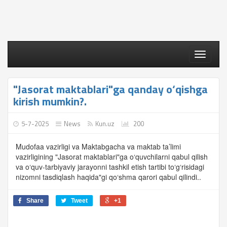
Toggle
navigati
"Jasorat maktablari"ga qanday o‘qishga
kirish mumkin?.
5-7-2025
News
Kun.uz
200
Mudofaa vazirligi va Maktabgacha va maktab ta’limi
vazirligining "Jasorat maktablari"ga o‘quvchilarni qabul qilish
va o‘quv-tarbiyaviy jarayonni tashkil etish tartibi to‘g‘risidagi
nizomni tasdiqlash haqida"gi qo‘shma qarori qabul qilindi..
Share
Tweet
+1