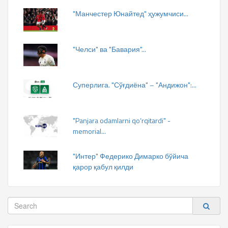
"Манчестер Юнайтед" ҳужумчиси...
"Челси" ва "Бавария"...
Суперлига. "Сўғдиёна" – "Андижон":...
"Panjara odamlarni qo‘rqitardi" -
memorial...
"Интер" Федерико Димарко бўйича
қарор қабул қилди