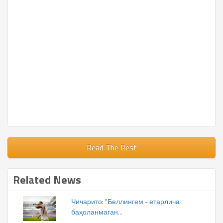
Read The Rest
Related News
Чичарито: "Беллингем - етарлича
баҳоланмаган...