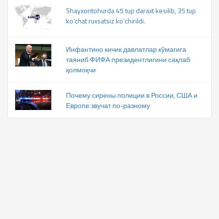
Shayxontohurda 45 tup daraxt kesilib, 35 tup
ko‘chat ruxsatsiz ko‘chirildi.
Инфантино кичик давлатлар кўмагига
таяниб ФИФА президентлигини сақлаб
қолмоқчи
Почему сирены полиции в России, США и
Европе звучат по-разному