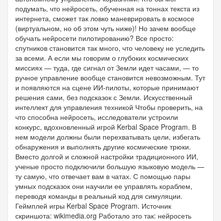
подумать, что нейросеть, обученная на тоннах текста из
интернета, сможет так ловко маневрировать в космосе
(виртуальном, но об этом чуть ниже)! Но зачем вообще
обучать нейросети пилотированию? Все просто:
спутников становится так много, что человеку не уследить
за всеми. А если мы говорим о глубоких космических
миссиях — туда, где сигнал от Земли идет часами, — то
ручное управление вообще становится невозможным. Тут
и появляются на сцене ИИ-пилоты, которые принимают
решения сами, без подсказок с Земли. Искусственный
интеллект для управления техникой Чтобы проверить, на
что способна нейросеть, исследователи устроили
конкурс, вдохновленный игрой Kerbal Space Program. В
нем модели должны были перехватывать цели, избегать
обнаружения и выполнять другие космические трюки.
Вместо долгой и сложной настройки традиционного ИИ,
ученые просто подключили большую языковую модель —
ту самую, что отвечает вам в чатах. С помощью пары
умных подсказок они научили ее управлять кораблем,
переводя команды в реальный код для симуляции.
Геймплей игры Kerbal Space Program. Источник
скриншота: wikimedia.org Работало это так: нейросеть