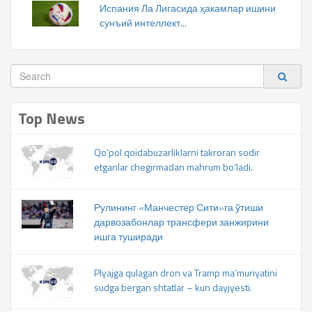
Испания Ла Лигасида ҳакамлар ишини
сунъий интеллект...
Top News
Qo‘pol qoidabuzarliklarni takroran sodir
etganlar chegirmadan mahrum bo‘ladi.
Рулининг «Манчестер Сити»га ўтиши
дарвозабонлар трансфери занжирини
ишга туширади
Plyajga qulagan dron va Tramp ma’muriyatini
sudga bergan shtatlar – kun dayjyesti.