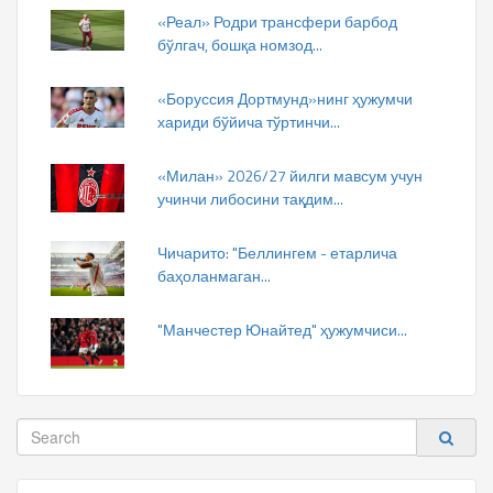
«Реал» Родри трансфери барбод
бўлгач, бошқа номзод...
«Боруссия Дортмунд»нинг ҳужумчи
хариди бўйича тўртинчи...
«Милан» 2026/27 йилги мавсум учун
учинчи либосини тақдим...
Чичарито: "Беллингем - етарлича
баҳоланмаган...
"Манчестер Юнайтед" ҳужумчиси...