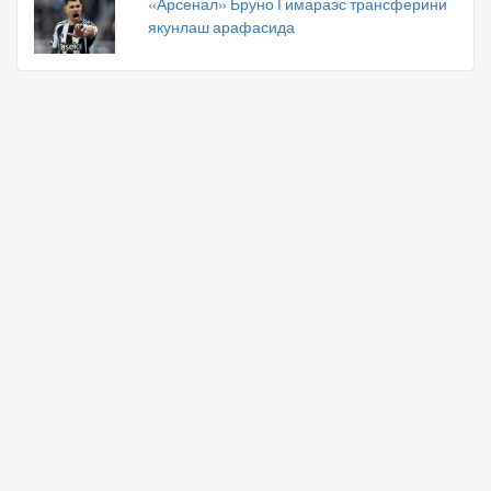
«Арсенал» Бруно Гимараэс трансферини
якунлаш арафасида