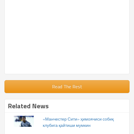
Read The Rest
Related News
«Манчестер Сити» ҳимоячиси собиқ
клубига қайтиши мумкин