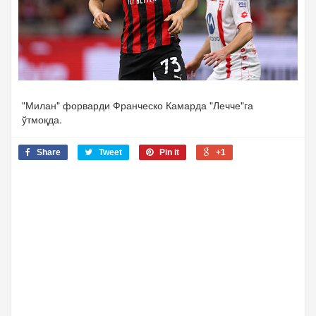
"Милан" форварди Франческо Камарда "Лечче"га
ўтмоқда.
Share
Tweet
Pin it
+1