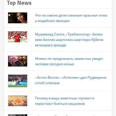
Top News
Что на самом деле означает красная точка
у индийских женщин
Муҳаммад Салоҳ «Трабзонспор» билан
икки йиллик шартнома шартлари бўйича
келишувга эришди
Можно ли предсказать, какие сны увидит
человек сегодня ночью
«Астон Вилла» «Атлетико»дан Руджерини
сотиб олмоқчи
Почему в жару животные глупеют и
перестают бояться хищников