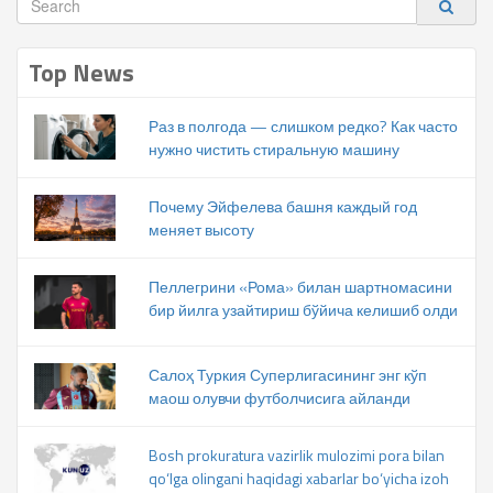
Top News
Раз в полгода — слишком редко? Как часто
нужно чистить стиральную машину
Почему Эйфелева башня каждый год
меняет высоту
Пеллегрини «Рома» билан шартномасини
бир йилга узайтириш бўйича келишиб олди
Салоҳ Туркия Суперлигасининг энг кўп
маош олувчи футболчисига айланди
Bosh prokuratura vazirlik mulozimi pora bilan
qo‘lga olingani haqidagi xabarlar bo‘yicha izoh