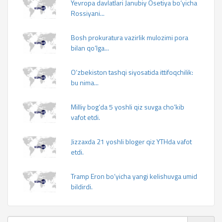
Yevropa davlatlari Janubiy Osetiya bo‘yicha
Rossiyani...
Bosh prokuratura vazirlik mulozimi pora
bilan qo‘lga...
O‘zbekiston tashqi siyosatida ittifoqchilik:
bu nima...
Milliy bog‘da 5 yoshli qiz suvga cho‘kib
vafot etdi.
Jizzaxda 21 yoshli bloger qiz YTHda vafot
etdi.
Tramp Eron bo‘yicha yangi kelishuvga umid
bildirdi.