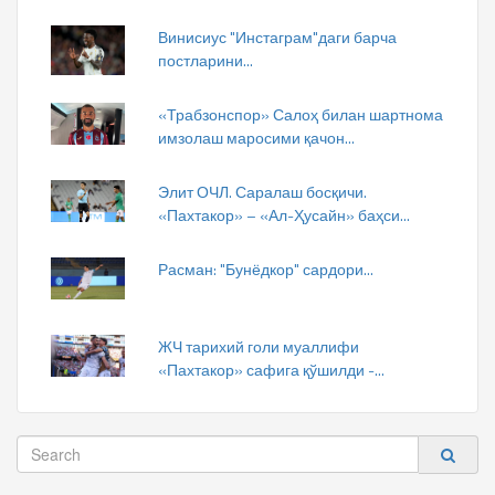
Винисиус "Инстаграм"даги барча
постларини...
«Трабзонспор» Салоҳ билан шартнома
имзолаш маросими қачон...
Элит ОЧЛ. Саралаш босқичи.
«Пахтакор» – «Ал-Ҳусайн» баҳси...
Расман: "Бунёдкор" сардори...
ЖЧ тарихий голи муаллифи
«Пахтакор» сафига қўшилди -...