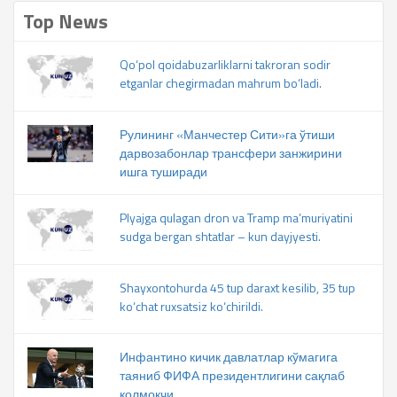
Top News
Qo‘pol qoidabuzarliklarni takroran sodir
etganlar chegirmadan mahrum bo‘ladi.
Рулининг «Манчестер Сити»га ўтиши
дарвозабонлар трансфери занжирини
ишга туширади
Plyajga qulagan dron va Tramp ma’muriyatini
sudga bergan shtatlar – kun dayjyesti.
Shayxontohurda 45 tup daraxt kesilib, 35 tup
ko‘chat ruxsatsiz ko‘chirildi.
Инфантино кичик давлатлар кўмагига
таяниб ФИФА президентлигини сақлаб
қолмоқчи