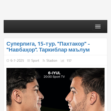
Toggle
navigati
Суперлига, 15-тур. "Пахтакор" -
"Навбаҳор". Таркиблар маълум
6-7-2025
Sport
Stadion
157