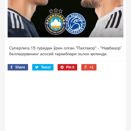
Суперлига 15-туридан ўрин олган "Пахтакор" - "Навбаҳор”
беллашувининг асосий таркиблари эълон қилинди.
Share
Tweet
Pin it
+1