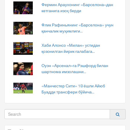
Фермин Араухонинг «Барселона»дан
кетганига изоҳ берди
Флик Рафиньянинг «Барселона» учун
қанчалик муҳимлиги...
Хаби Алонсо «Милан» устидан
қозонилган йирик ғалабага...
Оуэн «Арсенал»га Рэшфорд билан
шартнома имзолашни...
«Манчестер Сити» 18 ёшли Айюб
Буадди трансфери бўйича...