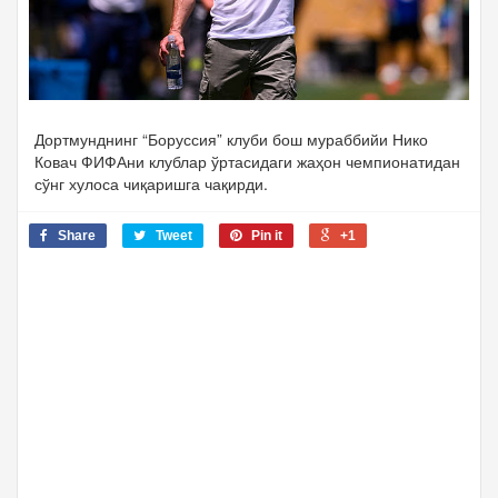
Дортмунднинг “Боруссия” клуби бош мураббийи Нико
Ковач ФИФАни клублар ўртасидаги жаҳон чемпионатидан
сўнг хулоса чиқаришга чақирди.
Share
Tweet
Pin it
+1