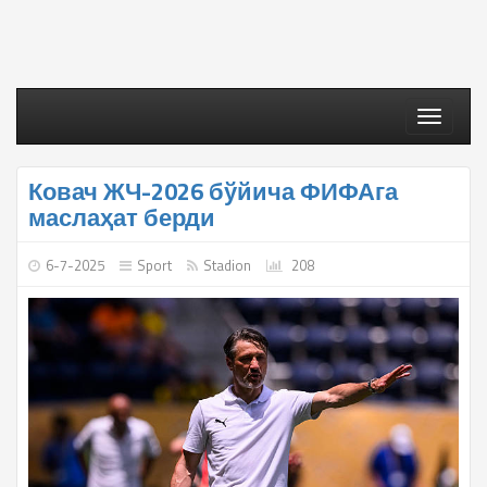
Toggle
navigati
Ковач ЖЧ-2026 бўйича ФИФАга
маслаҳат берди
6-7-2025
Sport
Stadion
208