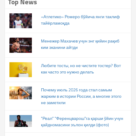
Top News
«Атлетико» Ромеро бўйича янги таклиф
тайёрламоқда
Менежер Махачев учун энг қийин рақиб
ким эканини айтди
Любите тосты, но не чистите тостер? Вот
как часто это нужно делать
Почему июль 2026 года стал самым
жарким в истории России, а многие этого
не заметили
"Реал" "Ференцварош"га қарши ўйин учун
қайдномасини эълон қилди (фото)