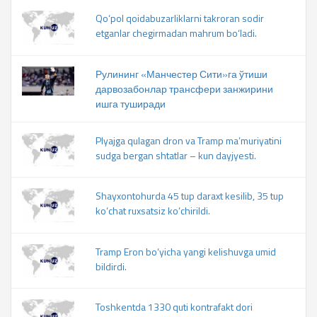
Qo‘pol qoidabuzarliklarni takroran sodir
etganlar chegirmadan mahrum bo‘ladi.
Рулининг «Манчестер Сити»га ўтиши
дарвозабонлар трансфери занжирини
ишга туширади
Plyajga qulagan dron va Tramp ma’muriyatini
sudga bergan shtatlar – kun dayjyesti.
Shayxontohurda 45 tup daraxt kesilib, 35 tup
ko‘chat ruxsatsiz ko‘chirildi.
Tramp Eron bo‘yicha yangi kelishuvga umid
bildirdi.
Toshkentda 1330 quti kontrafakt dori