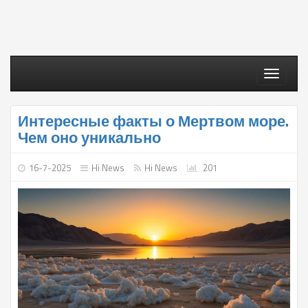
Toggle
navigati
Интересные факты о Мертвом море.
Чем оно уникально
16-7-2025
Hi News
Hi News
201