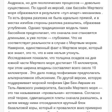
Андреаса, но для геологических процессов — довольно
существенно. По одной из версий, сам бассейн Мертвого
моря образовался в результате «пул-апарт»-механизма .
То есть форма разлома не была идеально прямой, и в
местах изгибов стороны разлома разошлись, образовав
углубление. Однако традиционная модель таких
бассейнов предполагает, что сначала они становятся
длинными, а уже потом — глубокими. Что не
соответствует реальности в случае с Мертвым морем.
Наверное, единственный факт о Мертвом море, который
все знают, это то, что в нем нельзя утонуть.
Исследования показали, что толщина осадков на дне
южной части Мертвого моря достигает 15 километров,
при этом ширина впадины составляет всего около 10
километров . Это дало повод геофизикам предполагать
альтернативное объяснение. По другой версии, которую
поддерживает морской геофизик Цви Бен-Авраам из
Тель-Авивского университета, бассейн Мертвого моря —
это так называемая «провальная» котловина. Согласно
этой теории, сдвигающиеся плиты сначала разошлись, а
затем между ними отсоединился крупный блок
базальтовой коры, который и провалился вниз примерно