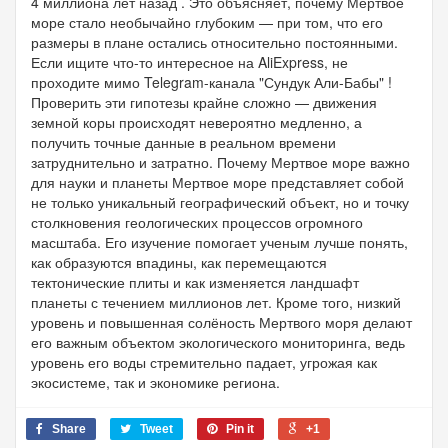
4 миллиона лет назад . Это объясняет, почему Мертвое
море стало необычайно глубоким — при том, что его
размеры в плане остались относительно постоянными.
Если ищите что-то интересное на AliExpress, не
проходите мимо Telegram-канала "Сундук Али-Бабы" !
Проверить эти гипотезы крайне сложно — движения
земной коры происходят невероятно медленно, а
получить точные данные в реальном времени
затруднительно и затратно. Почему Мертвое море важно
для науки и планеты Мертвое море представляет собой
не только уникальный географический объект, но и точку
столкновения геологических процессов огромного
масштаба. Его изучение помогает ученым лучше понять,
как образуются впадины, как перемещаются
тектонические плиты и как изменяется ландшафт
планеты с течением миллионов лет. Кроме того, низкий
уровень и повышенная солёность Мертвого моря делают
его важным объектом экологического мониторинга, ведь
уровень его воды стремительно падает, угрожая как
экосистеме, так и экономике региона.
Share
Tweet
Pin it
+1