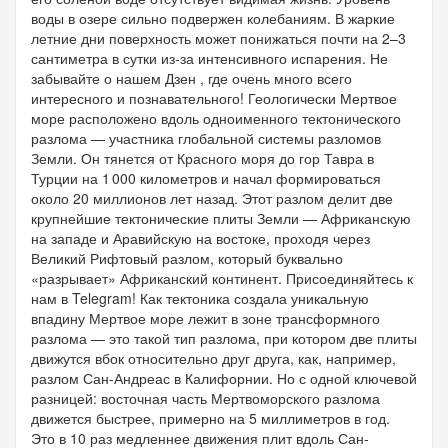
воды в озере сильно подвержен колебаниям. В жаркие
летние дни поверхность может понижаться почти на 2–3
сантиметра в сутки из-за интенсивного испарения. Не
забывайте о нашем Дзен , где очень много всего
интересного и познавательного! Геологически Мертвое
море расположено вдоль одноименного тектонического
разлома — участника глобальной системы разломов
Земли. Он тянется от Красного моря до гор Тавра в
Турции на 1 000 километров и начал формироваться
около 20 миллионов лет назад. Этот разлом делит две
крупнейшие тектонические плиты Земли — Африканскую
на западе и Аравийскую на востоке, проходя через
Великий Рифтовый разлом, который буквально
«разрывает» Африканский континент. Присоединяйтесь к
нам в Telegram! Как тектоника создала уникальную
впадину Мертвое море лежит в зоне трансформного
разлома — это такой тип разлома, при котором две плиты
движутся вбок относительно друг друга, как, например,
разлом Сан-Андреас в Калифорнии. Но с одной ключевой
разницей: восточная часть Мертвоморского разлома
движется быстрее, примерно на 5 миллиметров в год.
Это в 10 раз медленнее движения плит вдоль Сан-