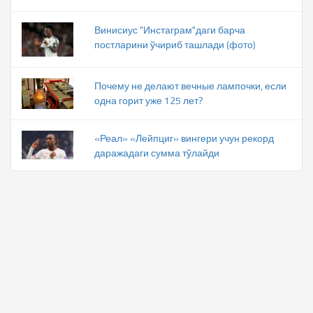
Винисиус "Инстаграм"даги барча
постларини ўчириб ташлади (фото)
Почему не делают вечные лампочки, если
одна горит уже 125 лет?
«Реал» «Лейпциг» вингери учун рекорд
даражадаги сумма тўлайди