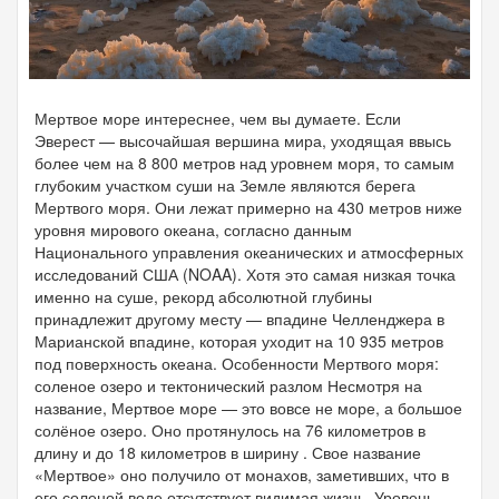
Мертвое море интереснее, чем вы думаете. Если
Эверест — высочайшая вершина мира, уходящая ввысь
более чем на 8 800 метров над уровнем моря, то самым
глубоким участком суши на Земле являются берега
Мертвого моря. Они лежат примерно на 430 метров ниже
уровня мирового океана, согласно данным
Национального управления океанических и атмосферных
исследований США (NOAA). Хотя это самая низкая точка
именно на суше, рекорд абсолютной глубины
принадлежит другому месту — впадине Челленджера в
Марианской впадине, которая уходит на 10 935 метров
под поверхность океана. Особенности Мертвого моря:
соленое озеро и тектонический разлом Несмотря на
название, Мертвое море — это вовсе не море, а большое
солёное озеро. Оно протянулось на 76 километров в
длину и до 18 километров в ширину . Свое название
«Мертвое» оно получило от монахов, заметивших, что в
его соленой воде отсутствует видимая жизнь. Уровень