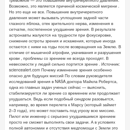
Возможно, это является причиной космической мигрени .
Но это еще не все. Повышение внутричерепного
давления может вызывать уплощение задней части
глазного яблока, отек зрительного нерва, изменения в
сетчатке, постепенное ухудшение зрения. В результате
астронавты жалуются на трудности при фокусировке,
снижение остроты зрения и искажения, которые иногда
остаются с ними на годы после возвращения на Землю. В
отличие от мышечной атрофии, укачивания и разрушения
крови , проблемы со зрением не всегда проходят. В
невесомости у людей сильно портится зрение . Источник:
sciencealert.com Почему изменение зрения особенно
опасно для будущих миссий По словам руководителя
исследований зрения в NASA доктора Майкла Робертса,
одна из главных задач ученых сейчас — выяснить,
стабилизируется ли зрение со временем или продолжает
ухудшаться. Ведь если подобный синдром разовьется,
например, во время перелета к Марсу (который займет
2–3 года), это может поставить под угрозу всю миссию.
Пилот или инженер с серьезно ухудшившимся зрением
просто не сможет выполнять свои задачи. А в условиях
полной автономии и отсутствия медпомощи с Земли это