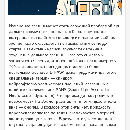
Изменение зрения может стать серьезной проблемой при
дальних космических перелетах Когда космонавты
возвращаются на Землю после длительных миссий, их
зрение часто оказывается не таким, каким было до
старта. Размытые надписи, трудности с чтением,
ухудшение дальнего зрения — все это симптомы
загадочного явления, которое наблюдается примерно у
70% астронавтов, проводящих в космосе более
нескольких месяцев. В NASA даже придумали для этого
специальный термин — синдром
нейроофтальмологических изменений, связанных с
полётами в космос, или SANS (Spaceflight Associated
Neuro-ocular Syndrome). Что происходит со зрением в
невесомости На Земле гравитация тянет жидкости тела
вниз — к ногам. В космосе этой силы нет, и жидкость
перераспределяется по телу и скапливается в верхней
части туловища и голове. В результате у космонавтов
опухают лица, ощущается заложенность носа, но самое
тревожное — это повышение внутричерепного давления.