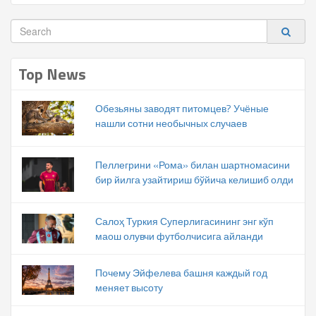
Top News
Обезьяны заводят питомцев? Учёные
нашли сотни необычных случаев
Пеллегрини «Рома» билан шартномасини
бир йилга узайтириш бўйича келишиб олди
Салоҳ Туркия Суперлигасининг энг кўп
маош олувчи футболчисига айланди
Почему Эйфелева башня каждый год
меняет высоту