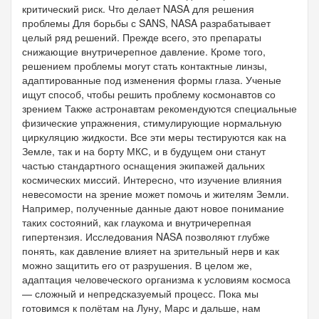
критический риск. Что делает NASA для решения
проблемы Для борьбы с SANS, NASA разрабатывает
целый ряд решений. Прежде всего, это препараты
снижающие внутричерепное давление. Кроме того,
решением проблемы могут стать контактные линзы,
адаптированные под изменения формы глаза. Ученые
ищут способ, чтобы решить проблему космонавтов со
зрением Также астронавтам рекомендуются специальные
физические упражнения, стимулирующие нормальную
циркуляцию жидкости. Все эти меры тестируются как на
Земле, так и на борту МКС, и в будущем они станут
частью стандартного оснащения экипажей дальних
космических миссий. Интересно, что изучение влияния
невесомости на зрение может помочь и жителям Земли.
Например, полученные данные дают новое понимание
таких состояний, как глаукома и внутричерепная
гипертензия. Исследования NASA позволяют глубже
понять, как давление влияет на зрительный нерв и как
можно защитить его от разрушения. В целом же,
адаптация человеческого организма к условиям космоса
— сложный и непредсказуемый процесс. Пока мы
готовимся к полётам на Луну, Марс и дальше, нам