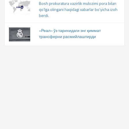
Bosh prokuratura vazirlik mulozimi pora bilan
qo‘lga olingani haqidagi xabarlar bo‘yicha izoh
berdi.
«Реал» ўз тарихидаги энг қиммат
трансферни расмийлаштирди