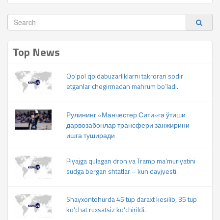
Top News
Qo‘pol qoidabuzarliklarni takroran sodir
etganlar chegirmadan mahrum bo‘ladi.
Рулининг «Манчестер Сити»га ўтиши
дарвозабонлар трансфери занжирини
ишга туширади
Plyajga qulagan dron va Tramp ma’muriyatini
sudga bergan shtatlar – kun dayjyesti.
Shayxontohurda 45 tup daraxt kesilib, 35 tup
ko‘chat ruxsatsiz ko‘chirildi.