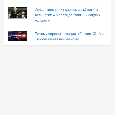
Инфантино кичик давлатлар кўмагига
таяниб ФИФА президентлигини сақлаб
қолмоқчи
Почему сирены полиции в России, США и
Европе звучат по-разному