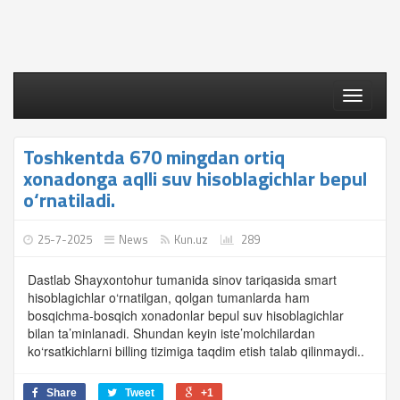
Toggle
navigati
Toshkentda 670 mingdan ortiq
xonadonga aqlli suv hisoblagichlar bepul
o‘rnatiladi.
25-7-2025
News
Kun.uz
289
Dastlab Shayxontohur tumanida sinov tariqasida smart
hisoblagichlar o‘rnatilgan, qolgan tumanlarda ham
bosqichma-bosqich xonadonlar bepul suv hisoblagichlar
bilan ta’minlanadi. Shundan keyin iste’molchilardan
ko‘rsatkichlarni billing tizimiga taqdim etish talab qilinmaydi..
Share
Tweet
+1