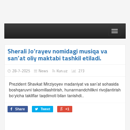
Toggle
navigati
Sherali Jo‘rayev nomidagi musiqa va
san’at oliy maktabi tashkil etiladi.
28-7-2025
News
Kun.uz
273
Prezident Shavkat Mirziyoyev madaniyat va san’at sohasida
boshqaruvni takomillashtirish, hunarmandchilikni rivojlantirish
bo‘yicha takliflar taqdimoti bilan tanishdi..
Share
Tweet
+1