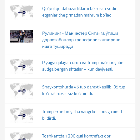
Qo‘pol qoidabuzarliklarni takroran sodir
etganlar chegirmadan mahrum bo‘ladi.
Рулининг «Манчестер Сити»га ўтиши
дарвозабонлар трансфери занжирини
ишга туширади
Plyajga qulagan dron va Tramp ma’muriyatini
sudga bergan shtatlar – kun dayjyesti.
Shayxontohurda 45 tup daraxt kesilib, 35 tup
ko‘chat ruxsatsiz ko‘chirildi.
Tramp Eron bo‘yicha yangi kelishuvga umid
bildirdi.
Toshkentda 1330 quti kontrafakt dori