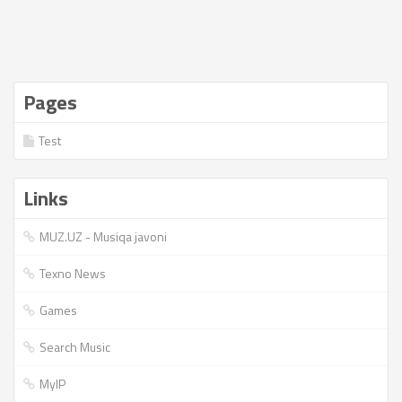
Pages
Test
Links
MUZ.UZ - Musiqa javoni
Texno News
Games
Search Music
MyIP