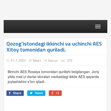
Toggle
navigati
Qozog‘istondagi ikkinchi va uchinchi AES
Xitoy tomonidan quriladi.
31-7-2025
News
Kun.uz
370
Birinchi AES Rossiya tomonidan qurilishi belgilangan. Joriy
yilda mas’ul davlat idoralari navbatdagi ikkita AES qayerda
joylashishini e’lon qiladi..
Share
Tweet
+1