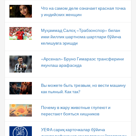
Что на самом деле означает красная точка
у индийских женщин
Муҳаммад Салоҳ «Трабзонспор» билан
икки йиллик шартнома шартлари бўйича
келишувга эришди
«Арсенал» Бруно Гимараэс трансферини
якунлаш арафасида
Вы можете быть трезвым, но вести машину
как пьяный. Как так?
Почему в жару животные глупеют и
перестают бояться хищников
УЕФА сариқ карточкалар бўйича
дисквалификация қоидаларини ўзгартирди