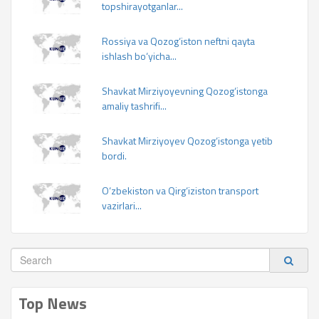
topshirayotganlar...
Rossiya va Qozog‘iston neftni qayta
ishlash bo‘yicha...
Shavkat Mirziyoyevning Qozog‘istonga
amaliy tashrifi...
Shavkat Mirziyoyev Qozog‘istonga yetib
bordi.
O‘zbekiston va Qirg‘iziston transport
vazirlari...
Top News