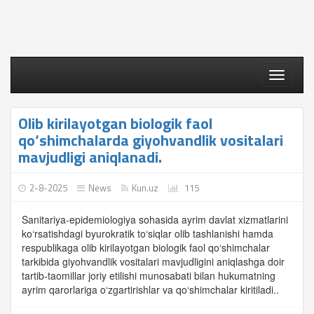
Toggle
navigati
Olib kirilayotgan biologik faol
qo‘shimchalarda giyohvandlik vositalari
mavjudligi aniqlanadi.
2-8-2025
News
Kun.uz
115
Sanitariya-epidemiologiya sohasida ayrim davlat xizmatlarini
ko‘rsatishdagi byurokratik to‘siqlar olib tashlanishi hamda
respublikaga olib kirilayotgan biologik faol qo‘shimchalar
tarkibida giyohvandlik vositalari mavjudligini aniqlashga doir
tartib-taomillar joriy etilishi munosabati bilan hukumatning
ayrim qarorlariga o‘zgartirishlar va qo‘shimchalar kiritiladi..