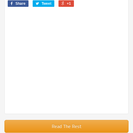
Share
Tweet
+1
Read The Rest