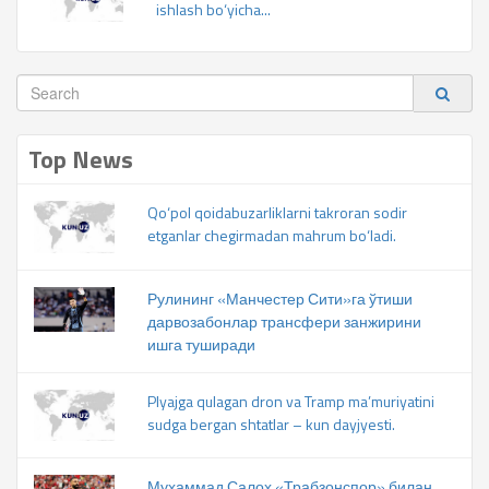
ishlash bo‘yicha...
Top News
Qo‘pol qoidabuzarliklarni takroran sodir
etganlar chegirmadan mahrum bo‘ladi.
Рулининг «Манчестер Сити»га ўтиши
дарвозабонлар трансфери занжирини
ишга туширади
Plyajga qulagan dron va Tramp ma’muriyatini
sudga bergan shtatlar – kun dayjyesti.
Муҳаммад Салоҳ «Трабзонспор» билан