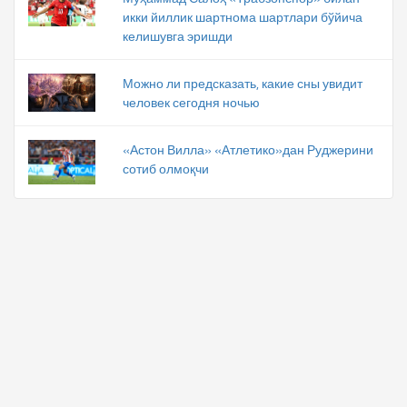
икки йиллик шартнома шартлари бўйича
келишувга эришди
Можно ли предсказать, какие сны увидит
человек сегодня ночью
«Астон Вилла» «Атлетико»дан Руджерини
сотиб олмоқчи