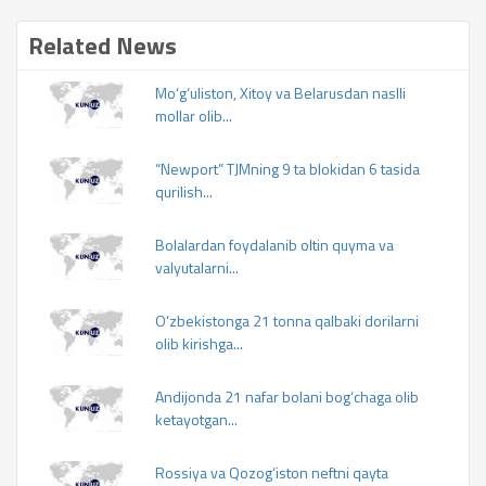
Related News
Mo‘g‘uliston, Xitoy va Belarusdan naslli
mollar olib...
“Newport” TJMning 9 ta blokidan 6 tasida
qurilish...
Bolalardan foydalanib oltin quyma va
valyutalarni...
O‘zbekistonga 21 tonna qalbaki dorilarni
olib kirishga...
Andijonda 21 nafar bolani bog‘chaga olib
ketayotgan...
Rossiya va Qozog‘iston neftni qayta