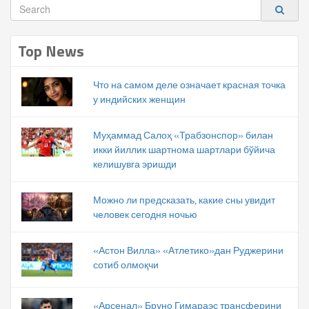
Top News
Что на самом деле означает красная точка
у индийских женщин
Муҳаммад Салоҳ «Трабзонспор» билан
икки йиллик шартнома шартлари бўйича
келишувга эришди
Можно ли предсказать, какие сны увидит
человек сегодня ночью
«Астон Вилла» «Атлетико»дан Руджерини
сотиб олмоқчи
«Арсенал» Бруно Гимараэс трансферини