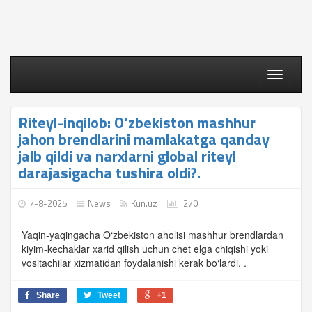
Toggle
navigati
Riteyl-inqilob: O‘zbekiston mashhur
jahon brendlarini mamlakatga qanday
jalb qildi va narxlarni global riteyl
darajasigacha tushira oldi?.
7-8-2025
News
Kun.uz
270
Yaqin-yaqingacha O‘zbekiston aholisi mashhur brendlardan
kiyim-kechaklar xarid qilish uchun chet elga chiqishi yoki
vositachilar xizmatidan foydalanishi kerak bo‘lardi. .
Share
Tweet
+1