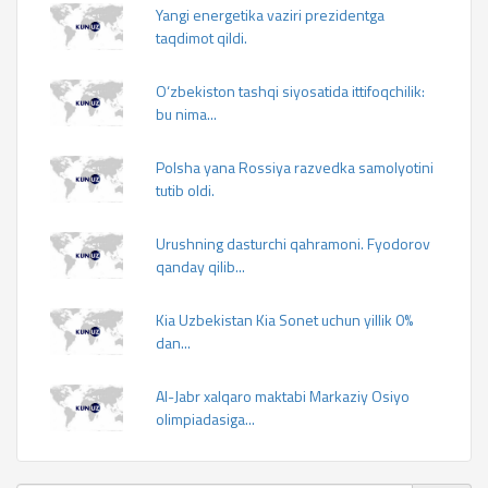
Yangi energetika vaziri prezidentga
taqdimot qildi.
O‘zbekiston tashqi siyosatida ittifoqchilik:
bu nima...
Polsha yana Rossiya razvedka samolyotini
tutib oldi.
Urushning dasturchi qahramoni. Fyodorov
qanday qilib...
Kia Uzbekistan Kia Sonet uchun yillik 0%
dan...
Al-Jabr xalqaro maktabi Markaziy Osiyo
olimpiadasiga...