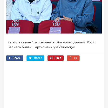
Каталониянинг "Барселона" клуби ярим ҳимоячи Марк
Берналь билан шартномани узайтирмоқчи.
Share
Tweet
Pin it
+1