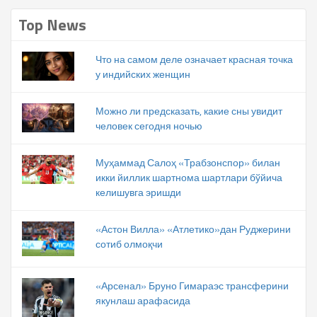
Top News
Что на самом деле означает красная точка
у индийских женщин
Можно ли предсказать, какие сны увидит
человек сегодня ночью
Муҳаммад Салоҳ «Трабзонспор» билан
икки йиллик шартнома шартлари бўйича
келишувга эришди
«Астон Вилла» «Атлетико»дан Руджерини
сотиб олмоқчи
«Арсенал» Бруно Гимараэс трансферини
якунлаш арафасида