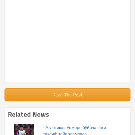
Read The Rest
Related News
«Атлетико» Ромеро бўйича янги
таклиф тайёрламоқда