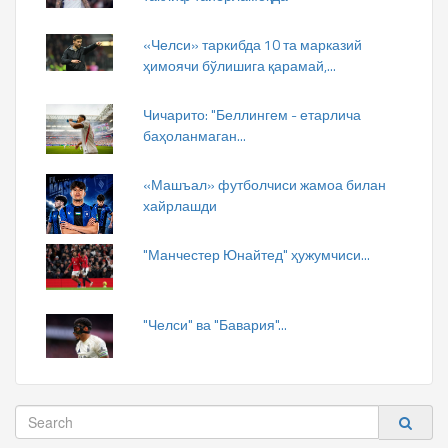
«Челси» таркибда 10 та марказий
ҳимоячи бўлишига қарамай,...
Чичарито: "Беллингем - етарлича
баҳоланмаган...
«Машъал» футболчиси жамоа билан
хайрлашди
"Манчестер Юнайтед" ҳужумчиси...
"Челси" ва "Бавария"...