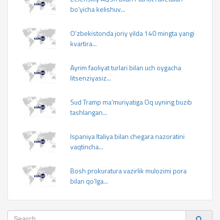
bo‘yicha kelishuv...
O‘zbekistonda joriy yilda 140 mingta yangi
kvartira...
Ayrim faoliyat turlari bilan uch oygacha
litsenziyasiz...
Sud Tramp ma’muriyatiga Oq uyning buzib
tashlangan...
Ispaniya Italiya bilan chegara nazoratini
vaqtincha...
Bosh prokuratura vazirlik mulozimi pora
bilan qo‘lga...