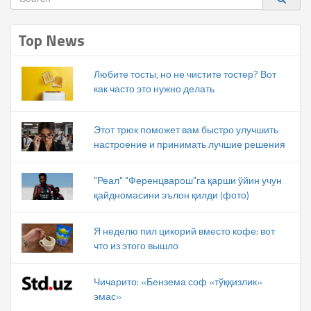
Top News
Любите тосты, но не чистите тостер? Вот
как часто это нужно делать
Этот трюк поможет вам быстро улучшить
настроение и принимать лучшие решения
"Реал" "Ференцварош"га қарши ўйин учун
қайдномасини эълон қилди (фото)
Я неделю пил цикорий вместо кофе: вот
что из этого вышло
Чичарито: «Бензема соф «тўққизлик»
эмас»