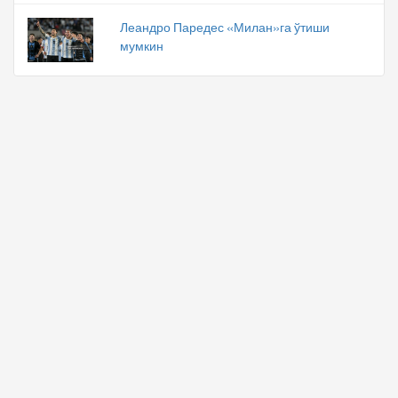
Леандро Паредес «Милан»га ўтиши
мумкин