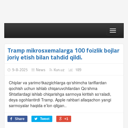
Toggle
navigati
Tramp mikrosxemalarga 100 foizlik bojlar
joriy etish bilan tahdid qildi.
9-8-2025
News
Kun.uz
189
Chiplar va yarimo‘tkazgichlarga qo‘shimcha tariflardan
qochish uchun ishlab chiqaruvchilardan Qo‘shma
Shtatlardagi ishlab chiqarishga sarmoya kiritish so‘raladi,
deya ogohlantirdi Tramp. Apple rahbari allaqachon yangi
sarmoyalar haqida e’lon qilgan..
Share
Tweet
+1