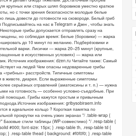
Для крупных или старых шляп боровиков уместно краткое
тоты, но с точки зрения безопасности молодые белые
о лишь довести до готовности на сковороде. Белый гриб
 Подписывайтесь на нас в Telegram и Дзен , чтобы знать
Некоторые грибы допускается отправлять сразу на
очищены, но соблюдая время: Белые (боровики) — жарка
аншировать до 10 минут по желанию. Подберёзовики и
тельной варки. Лисички — жарка 20–25 минут (крупные,
ащенные в искусственных условиях) — жарка или
ик. Источник изображения: dzen.ru Читайте также: Самый
здействует на людей Чем опасны недоваренные грибы
а «грибных» расстройств. Типичные симптомы
ли в животе, диарея. Если выраженные симптомы
более серьёзных отравлений (аматоксины и т. п.) — нужна
рыми на готовность — особенно условно‑съедобные. При
кой помощью. Грибы кажутся простым и привычным
подхода.Источник изображения: gribysobiraem.info
тся в идеальное кольцо ? Короткая памятка по
ьной прокрутки на очень узких экранах */ .table-wrap {
; } /* Базовые стили таблицы (WP‑совместимо) */ .resp-table {
lid #000; font-size: 15px; } .resp-table th, .resp-table td {
top; } .resp-table thead { background: #f0f0f0; } .resp-table