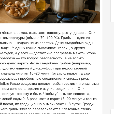
в лёгких формах, вызывают тошноту, рвоту, диарею. Они
 температуры (обычно 70–100 °C). Грибы — один из
равильно — задача не из простых. Даже съедобные виды
виде . У одних нужно вымачивать горечь, у других —
лудок, и у всех — достаточно прогревать мякоть, чтобы
работка — это вопрос безопасности, а не только
жно долго варить Часть съедобных грибов (например,
желудочно‑кишечный дискомфорт при недостаточной
 сначала кипятят 10–20 минут (отвар сливают), а уже
езвреживает проблемные соединения и снижает риск
loff.ru Какие вещества делают грибы горькими и опасными
ечном соке есть горькие и жгучие соединения. Они
воцируя тошноту и боли. Чтобы убрать эти вещества,
аменой воды 2–3 раза, затем варят 15–20 минут и только
й посол, их традиционно вымачивают 1–3 суток. Грузди.
а чего грибы тяжело перевариваются Клеточные стенки
ается и делает блюдо тяжёлым. Достаточный прогрев