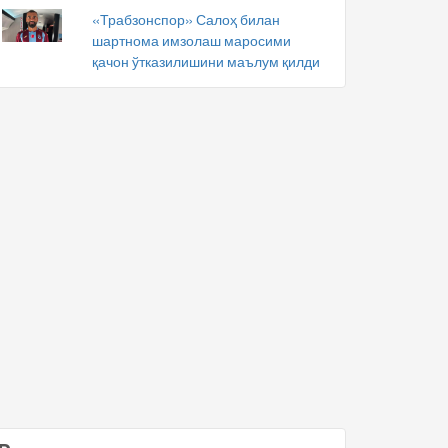
«Трабзонспор» Салоҳ билан
шартнома имзолаш маросими
қачон ўтказилишини маълум қилди