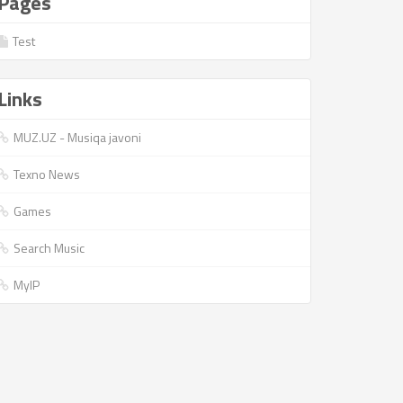
Pages
Test
Links
MUZ.UZ - Musiqa javoni
Texno News
Games
Search Music
MyIP