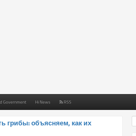
d Government
Hi News
RSS
ь грибы: объясняем, как их