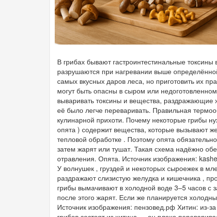
В грибах бывают гастроинтестинальные токсины 
разрушаются при нагревании выше определённой
самых вкусных даров леса, но приготовить их п
могут быть опасны в сыром или недоготовленном 
вываривать токсины и вещества, раздражающие же
её было легче переваривать. Правильная термооб
кулинарной прихоти. Почему некоторые грибы ну
опята ) содержит вещества, которые вызывают 
тепловой обработке . Поэтому опята обязательно
затем жарят или тушат. Такая схема надёжно об
отравления. Опята. Источник изображения: kashe
У волнушек , груздей и некоторых сыроежек в мл
раздражают слизистую желудка и кишечника , про
грибы вымачивают в холодной воде 3–5 часов с з
после этого жарят. Если же планируется холодны
Источник изображения: пензовед.рф Хитин: из-з
грибов состоят из хитина — он плохо переварив