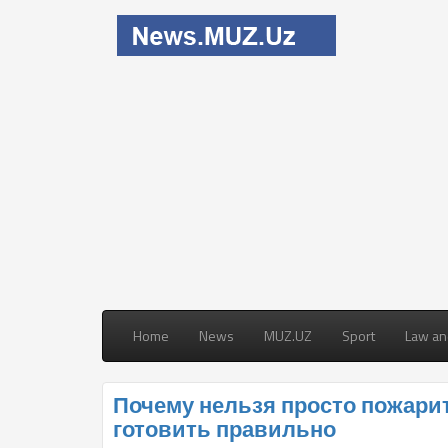
Home
News
MUZ.UZ
Sport
Law an
Почему нельзя просто пожарит
готовить правильно