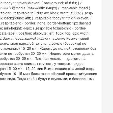
le tbody tr:nth-child(even) { background: #f9f9f9; } /*
и */ @media (max-width: 640px) { .resp-table thead {
able tr, .resp-table td { display: block; width: 100%; } .resp-
; background: #fff; } .resp-table tbody tr:nth-child(even) {
.resp-table td { border: none; border-bottom: 1px dashed
 min-height: 44px; } .resp-table td:last-child { border-
data-label); position: absolute; left: 10px; top: 8px; width:
} Вид Варка перед жаркой Жарка / тушение Комментарий
арительная варка обязательна Белые (боровики) не
по желанию) 15–20 мин Жарить до полной готовности без
вики не требуется 20–25 мин Недоготовка может давать
требуется 20–25 мин Плотная мякоть — держите на
роткая варка снимает жгучесть у «острых» видов
арка 15–20 мин 15–20 мин Вымачивание с заменой воды
ребуется 10–15 мин Достаточно обычной прожарки/тушения
ого вида. Тогда грибы будут и вкусными, и безопасными