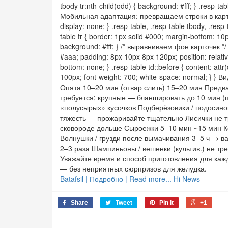
tbody tr:nth-child(odd) { background: #fff; } .resp-tab
Мобильная адаптация: превращаем строки в карточк
display: none; } .resp-table, .resp-table tbody, .resp-t
table tr { border: 1px solid #000; margin-bottom: 10px
background: #fff; } /* выравниваем фон карточек */ 
#aaa; padding: 8px 10px 8px 120px; position: relative;
bottom: none; } .resp-table td::before { content: attr(
100px; font-weight: 700; white-space: normal; } 
Опята 10–20 мин (отвар слить) 15–20 мин Предв
требуется; крупные — бланшировать до 10 мин (
«полусырых» кусочков Подберёзовики / подосино
тяжесть — прожаривайте тщательно Лисички не 
сковороде дольше Сыроежки 5–10 мин ~15 мин Ко
Волнушки / грузди после вымачивания 3–5 ч → в
2–3 раза Шампиньоны / вешенки (культив.) не т
Уважайте время и способ приготовления для кажд
— без неприятных сюрпризов для желудка.
Batafsil | Подробно | Read more... Hi News
Share
Tweet
Pin it
+1