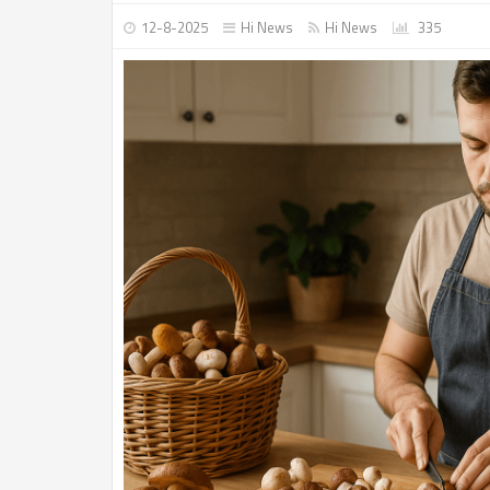
12-8-2025
Hi News
Hi News
335