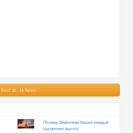
 Rest
at : Hi News
Почему Эйфелева башня каждый
год меняет высоту