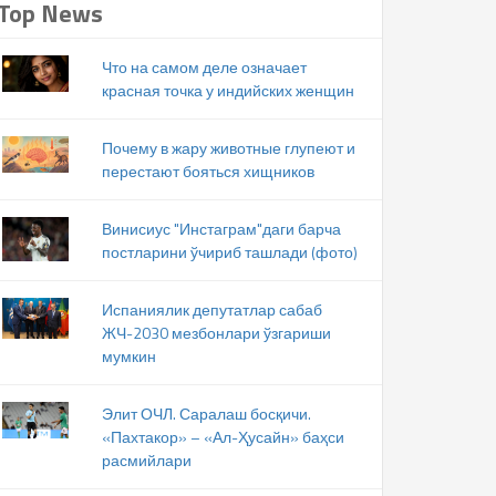
Top News
Что на самом деле означает
красная точка у индийских женщин
Почему в жару животные глупеют и
перестают бояться хищников
Винисиус "Инстаграм"даги барча
постларини ўчириб ташлади (фото)
Испаниялик депутатлар сабаб
ЖЧ-2030 мезбонлари ўзгариши
мумкин
Элит ОЧЛ. Саралаш босқичи.
«Пахтакор» – «Ал-Ҳусайн» баҳси
расмийлари