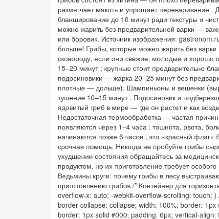
размягчает мякоть и упрощает переваривание . 
бланширование до 10 минут ради текстуры и чис
можно жарить без предварительной варки — важн
или боровик. Источник изображения: gastronom.ru
больше! Грибы, которые можно жарить без варки 
сковороду, если они свежие, молодые и хорошо 
15–20 минут ; крупные стоит предварительно бл
подосиновики — жарка 20–25 минут без предвари
плотные — дольше). Шампиньоны и вешенки (выр
тушение 10–15 минут . Подосиновик и подберёзов
ядовитый гриб в мире — где он растет и как во
Недостаточная термообработка — частая причин
появляются через 1–4 часа : тошнота, рвота, бо
начинаются позже 6 часов , это «красный флаг» 
срочная помощь. Никогда не пробуйте грибы сы
ухудшении состояния обращайтесь за медицинс
продуктом, но их приготовление требует особого 
Ведьмины круги: почему грибы в лесу выстраиваю
приготовлению грибов /* Контейнер для горизонтал
overflow-x: auto; -webkit-overflow-scrolling: touch
border-collapse: collapse; width: 100%; border: 1px so
border: 1px solid #000; padding: 6px; vertical-align: 