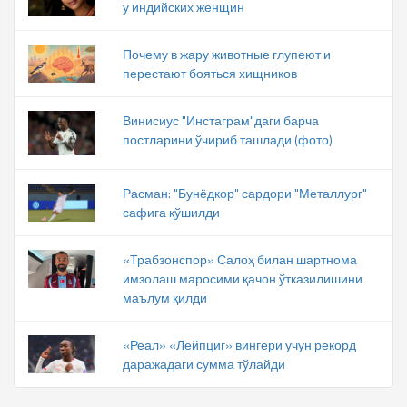
у индийских женщин
Почему в жару животные глупеют и
перестают бояться хищников
Винисиус "Инстаграм"даги барча
постларини ўчириб ташлади (фото)
Расман: "Бунёдкор" сардори "Металлург"
сафига қўшилди
«Трабзонспор» Салоҳ билан шартнома
имзолаш маросими қачон ўтказилишини
маълум қилди
«Реал» «Лейпциг» вингери учун рекорд
даражадаги сумма тўлайди