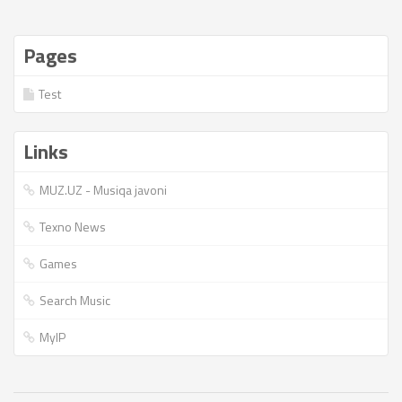
Pages
Test
Links
MUZ.UZ - Musiqa javoni
Texno News
Games
Search Music
MyIP