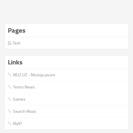
Pages
Test
Links
MUZ.UZ - Musiqa javoni
Texno News
Games
Search Music
MyIP