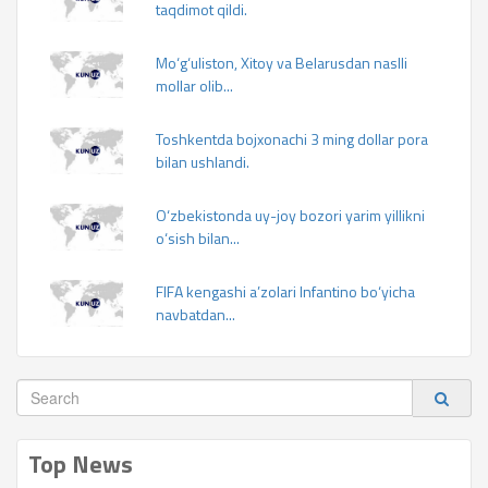
taqdimot qildi.
Mo‘g‘uliston, Xitoy va Belarusdan naslli
mollar olib...
Toshkentda bojxonachi 3 ming dollar pora
bilan ushlandi.
O‘zbekistonda uy-joy bozori yarim yillikni
o‘sish bilan...
FIFA kengashi a’zolari Infantino bo‘yicha
navbatdan...
Top News