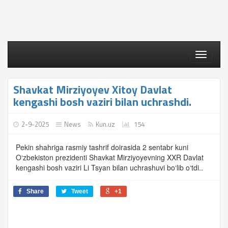
Toggle
navigati
Shavkat Mirziyoyev Xitoy Davlat
kengashi bosh vaziri bilan uchrashdi.
2-9-2025
News
Kun.uz
154
Pekin shahriga rasmiy tashrif doirasida 2 sentabr kuni
O‘zbekiston prezidenti Shavkat Mirziyoyevning XXR Davlat
kengashi bosh vaziri Li Tsyan bilan uchrashuvi bo‘lib o‘tdi..
Share
Tweet
+1