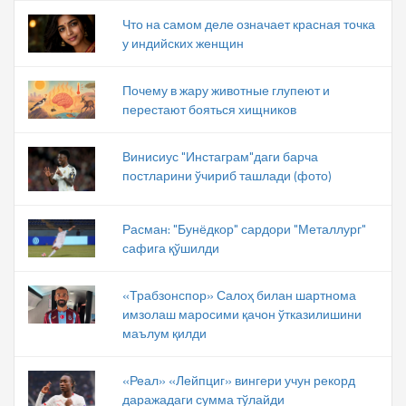
Что на самом деле означает красная точка
у индийских женщин
Почему в жару животные глупеют и
перестают бояться хищников
Винисиус "Инстаграм"даги барча
постларини ўчириб ташлади (фото)
Расман: "Бунёдкор" сардори "Металлург"
сафига қўшилди
«Трабзонспор» Салоҳ билан шартнома
имзолаш маросими қачон ўтказилишини
маълум қилди
«Реал» «Лейпциг» вингери учун рекорд
даражадаги сумма тўлайди