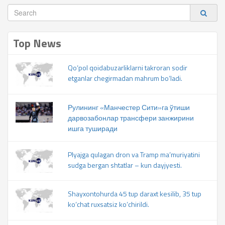
Top News
Qo‘pol qoidabuzarliklarni takroran sodir
etganlar chegirmadan mahrum bo‘ladi.
Рулининг «Манчестер Сити»га ўтиши
дарвозабонлар трансфери занжирини
ишга туширади
Plyajga qulagan dron va Tramp ma’muriyatini
sudga bergan shtatlar – kun dayjyesti.
Shayxontohurda 45 tup daraxt kesilib, 35 tup
ko‘chat ruxsatsiz ko‘chirildi.