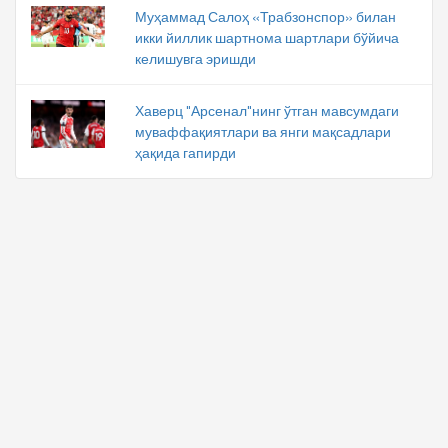
Муҳаммад Салоҳ «Трабзонспор» билан
икки йиллик шартнома шартлари бўйича
келишувга эришди
Хаверц "Арсенал"нинг ўтган мавсумдаги
муваффақиятлари ва янги мақсадлари
ҳақида гапирди